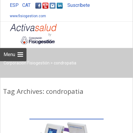
ESP
CAT
Suscríbete
www.fisiogestion.com
Skip
to
content
Menu
Corporación Fisiogestión
>
condropatia
Tag Archives: condropatia