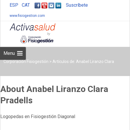
ESP
CAT
Suscríbete
www.fisiogestion.com
Skip
to
content
Menu
Corporación Fisiogestión
>
Artículos de: Anabel Liranzo Clara
About Anabel Liranzo Clara
Pradells
Pradells
Logopedas en Fisiogestión Diagonal