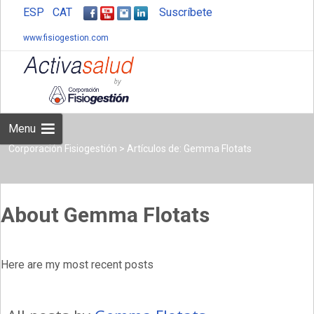
ESP
CAT
Suscríbete
www.fisiogestion.com
Skip
to
content
Menu
Corporación Fisiogestión
>
Artículos de: Gemma Flotats
About Gemma Flotats
Here are my most recent posts