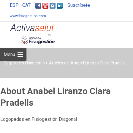
ESP
CAT
Suscríbete
www.fisiogestion.com
Skip
to
content
Menu
Corporació Fisiogestió
>
Articles de: Anabel Liranzo Clara Pradells
About Anabel Liranzo Clara
Pradells
Logopedas en Fisiogestión Diagonal