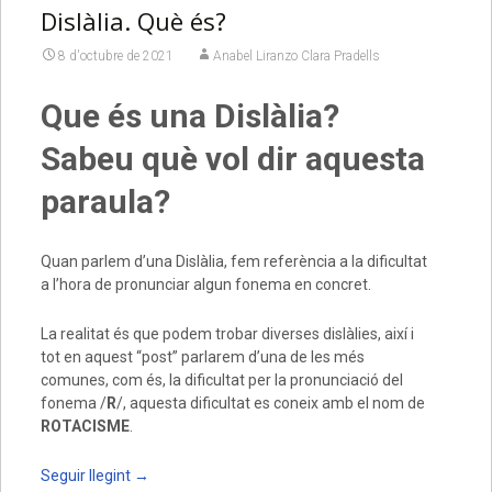
Dislàlia. Què és?
8 d'octubre de 2021
Anabel Liranzo Clara Pradells
Que és una Dislàlia?
Sabeu què vol dir aquesta
paraula?
Quan parlem d’una Dislàlia, fem referència a la dificultat
a l’hora de pronunciar algun fonema en concret.
La realitat és que podem trobar diverses dislàlies, així i
tot en aquest “post” parlarem d’una de les més
comunes, com és, la dificultat per la pronunciació del
fonema /
R
/, aquesta dificultat es coneix amb el nom de
ROTACISME
.
Seguir llegint
→