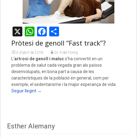
X
WhatsApp
Facebook
Comparteix
Pròtesi de genoll “Fast track”?
6 d'abril de 2018
Dr. Fidel Fontg
L’
artrosi de genoll i maluc
s’ha convertit en un
problema de salut cada vegada gran als països
desenvolupats, en bona part a causa de les
característiques de la població en general, com per
exemple, el sedentarisme i la major esperança de vida.
Seguir llegint
→
Esther Alemany