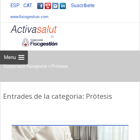
ESP
CAT
Suscríbete
www.fisiogestion.com
Skip
to
content
Menu
Corporació Fisiogestió
>
Pròtesis
Entrades de la categoria: Pròtesis