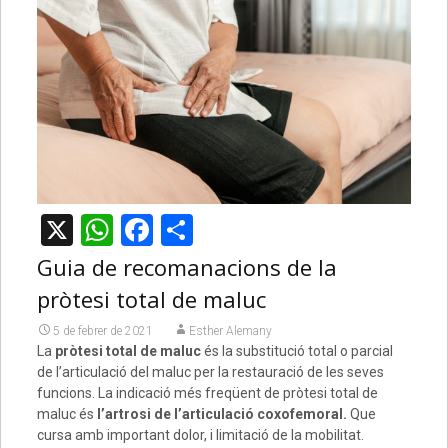
X
WhatsApp
Facebook
Comparteix
Guia de recomanacions de la
pròtesi total de maluc
5 de febrer de 2021
Esther Alemany
La
pròtesi total de maluc
és la substitució total o parcial
de l’articulació del maluc per la restauració de les seves
funcions. La indicació més freqüent de pròtesi total de
maluc és
l’artrosi de l’articulació coxofemoral.
Que
cursa amb important dolor, i limitació de la mobilitat.