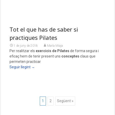
Tot el que has de saber si
practiques Pilates
1 de juny de 2018
María Miaja
Per realitzar els
exercicis de Pilates
de forma segura i
eficaç hem de tenir present uns
conceptes
claus que
permeten practicar
Seguir llegint
→
Posts
1
2
Següent »