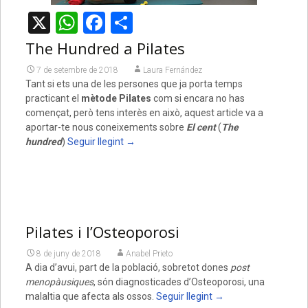
X
WhatsApp
Facebook
Comparteix
The Hundred a Pilates
7 de setembre de 2018
Laura Fernández
Tant si ets una de les persones que ja porta temps
practicant el
mètode Pilates
com si encara no has
començat, però tens interès en això, aquest article va a
aportar-te nous coneixements sobre
El cent
(
The
hundred
)
Seguir llegint
→
Pilates i l’Osteoporosi
8 de juny de 2018
Anabel Prieto
A dia d’avui, part de la població, sobretot dones
post
menopàusiques
, són diagnosticades d’Osteoporosi, una
malaltia que afecta als ossos.
Seguir llegint
→