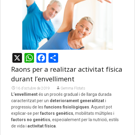
X
WhatsApp
Facebook
Comparteix
Raons per a realitzar activitat física
durant l’envelliment
16 d'octubre de 2019
Gemma Flotats
L’envelliment
és un procés gradual i de llarga durada
caracteritzat per un
deteriorament generalitzat
i
progressiu de les
funcions fisiològiques
. Aquest pot
explicar-se per
factors genètics
, mobilitats múltiples i
factors no genètics
, especialement per la nutrició, estils
de vida i
activitat física
.