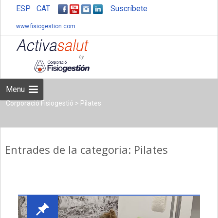
ESP
CAT
Suscríbete
www.fisiogestion.com
Skip
to
content
Menu
Corporació Fisiogestió
>
Pilates
Entrades de la categoria: Pilates