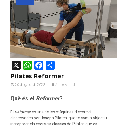
X
WhatsApp
Facebook
Comparteix
Pilates Reformer
20 de gener de 2023
Annie Miquel
Què és el
Reformer
?
El
Reformer
és una de les màquines d’exercici
dissenyades per Joseph Pilates, que té com a objectiu
incorporar els exercicis clàssics de Pilates que es