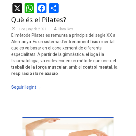
X
WhatsApp
Facebook
Comparteix
Què és el Pilates?
11 de juny de 2021
Clara Ros
El mètode Pilates es remunta a principis del segle XX a
Alemanya. És un sistema d’entrenament físic i mental
que es va basar en el coneixement de diferents
especialitats. A partir de la gimnàstica, el ioga i la
traumatologia, va esdevenir en un mètode que uneix el
treball de la força muscular
, amb el
control mental
, la
respiració
i la
relaxació
.
Seguir llegint
→