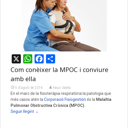
X
WhatsApp
Facebook
Comparteix
Com conèixer la MPOC i conviure
amb ella
5 d'agost de 2016
Neus Valeta
En el marc de la fisioteràpia respiratòria la patologia que
més casos atén la
Corporació Fisiogestión
és la
Malaltia
Pulmonar Obstructiva Crònica (MPOC)
.
Seguir llegint
→