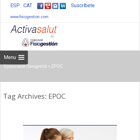
ESP
CAT
Suscríbete
www.fisiogestion.com
Skip
to
content
Menu
Corporació Fisiogestió
>
EPOC
Tag Archives: EPOC