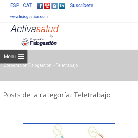
ESP
CAT
Suscríbete
www.fisiogestion.com
Skip
to
content
Menu
Corporación Fisiogestión
>
Teletrabajo
Posts de la categoría: Teletrabajo