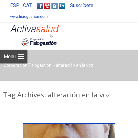
ESP
CAT
Suscríbete
www.fisiogestion.com
Skip
to
content
Menu
Corporación Fisiogestión
>
alteración en la voz
Tag Archives: alteración en la voz