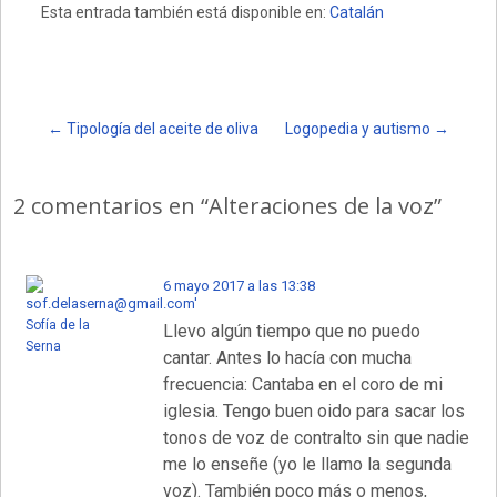
Esta entrada también está disponible en:
Catalán
at
ce
m
s
b
p
A
o
ar
p
o
tir
Post
←
Tipología del aceite de oliva
Logopedia y autismo
→
p
k
navigation
2 comentarios en “
Alteraciones de la voz
”
6 mayo 2017 a las 13:38
Sofía de la
Llevo algún tiempo que no puedo
Serna
cantar. Antes lo hacía con mucha
frecuencia: Cantaba en el coro de mi
iglesia. Tengo buen oido para sacar los
tonos de voz de contralto sin que nadie
me lo enseñe (yo le llamo la segunda
voz). También poco más o menos,