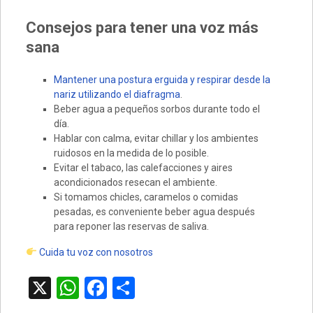
Consejos para tener una voz más
sana
Mantener una postura erguida y respirar desde la
nariz utilizando el diafragma
.
Beber agua a pequeños sorbos durante todo el
día.
Hablar con calma, evitar chillar y los ambientes
ruidosos en la medida de lo posible.
Evitar el tabaco, las calefacciones y aires
acondicionados resecan el ambiente.
Si tomamos chicles, caramelos o comidas
pesadas, es conveniente beber agua después
para reponer las reservas de saliva.
Cuida tu voz con nosotros
X
W
F
C
h
a
o