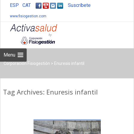
ESP
CAT
Suscríbete
www.fisiogestion.com
Skip
to
content
Menu
Corporación Fisiogestión
>
Enuresis infantil
Tag Archives: Enuresis infantil