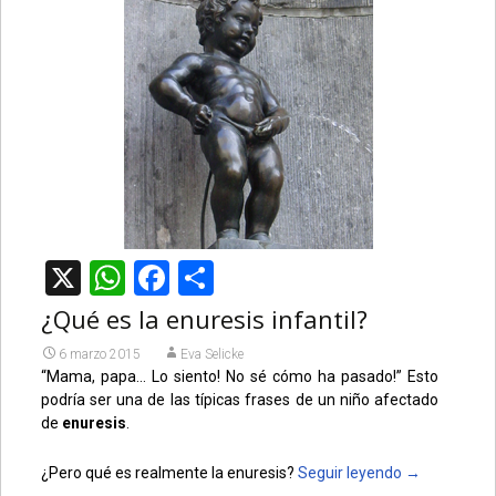
X
WhatsApp
Facebook
Compartir
¿Qué es la enuresis infantil?
6 marzo 2015
Eva Selicke
“Mama, papa… Lo siento! No sé cómo ha pasado!” Esto
podría ser una de las típicas frases de un niño afectado
de
enuresis
.
¿Pero qué es realmente la enuresis?
Seguir leyendo
→