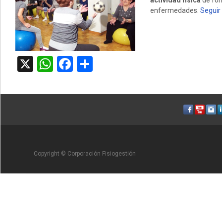
actividad física
de for
enfermedades.
Seguir
X
WhatsApp
Facebook
Compartir
Copyright © Corporación Fisiogestión