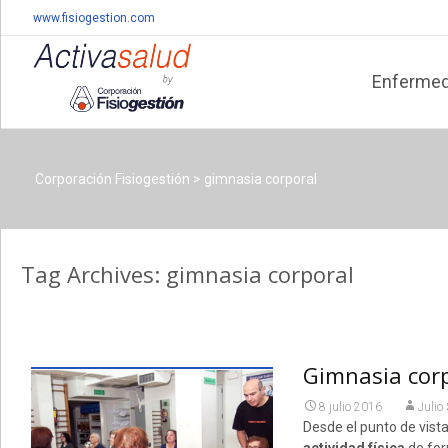
www.fisiogestion.com
Skip
to
Enferme
content
Corporación Fisiogestión
>
gimnasia corporal
Tag Archives: gimnasia corporal
Gimnasia corp
8 julio 2016
Julio
Desde el punto de vista 