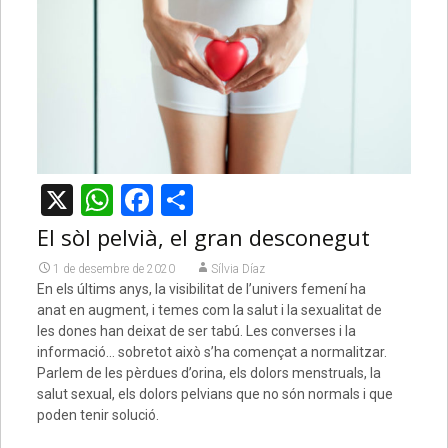
X
WhatsApp
Facebook
Comparteix
El sòl pelvià, el gran desconegut
1 de desembre de 2020
Sílvia Díaz
En els últims anys, la visibilitat de l’univers femení ha
anat en augment, i temes com la salut i la sexualitat de
les dones han deixat de ser tabú. Les converses i la
informació… sobretot això s’ha començat a normalitzar.
Parlem de les pèrdues d’orina, els dolors menstruals, la
salut sexual, els dolors pelvians que no són normals i que
poden tenir solució.