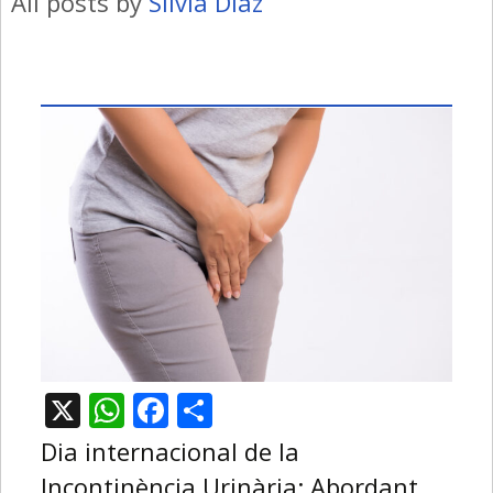
All posts by
Sílvia Díaz
X
WhatsApp
Facebook
Comparteix
Dia internacional de la
Incontinència Urinària: Abordant