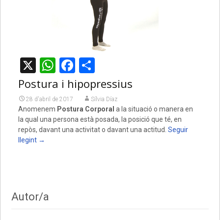
X
WhatsApp
Facebook
Comparteix
Postura i hipopressius
28 d'abril de 2017
Sílvia Díaz
Anomenem
Postura Corporal
a la situació o manera en
la qual una persona està posada, la posició que té, en
repòs, davant una activitat o davant una actitud.
Seguir
llegint
→
Autor/a