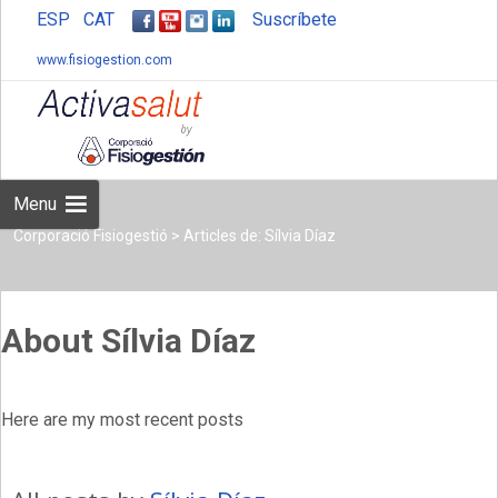
ESP
CAT
Suscríbete
www.fisiogestion.com
Skip
to
content
Menu
Corporació Fisiogestió
>
Articles de: Sílvia Díaz
About Sílvia Díaz
Here are my most recent posts