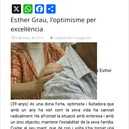
X
WhatsApp
Facebook
Comparteix
Esther Grau, l’optimisme per
excel·lència
8 de març de 2015
Corporación Fisiogestión
L’Esther
(39 anys) és una dona forta, optimista i lluitadora que
amb un any ha vist com la seva vida ha canviat
radicalment. Ha afrontat la situació amb enteresa i amb
un únic objectiu: mantenir l’estabilitat de la seva família.
Cuidar al seu marit, que de cop i volta s’ha tornat una