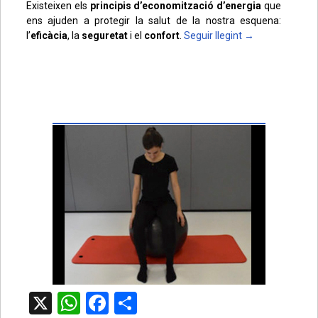
Existeixen els
principis d’economització d’energia
que
ens ajuden a protegir la salut de la nostra esquena:
l’
eficàcia
, la
seguretat
i el
confort
.
Seguir llegint
→
X
WhatsApp
Facebook
Comparteix