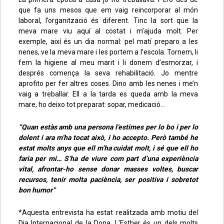
que fa uns mesos que em vaig reincorporar al món
laboral, l’organització és diferent. Tinc la sort que la
meva mare viu aquí al costat i m’ajuda molt. Per
exemple, així és un dia normal: pel matí preparo a les
nenes, ve la meva mare i les portem a l’escola. Tornem, li
fem la higiene al meu marit i li donem d’esmorzar, i
després comença la seva rehabilitació. Jo mentre
aprofito per fer altres coses. Dino amb les nenes i me’n
vaig a treballar. Ell a la tarda es queda amb la meva
mare, ho deixo tot preparat: sopar, medicació…
“Quan estàs amb una persona l’estimes per lo bo i per lo
dolent i ara m’ha tocat això, i ho accepto. Però també he
estat molts anys que ell m’ha cuidat molt, i sé que ell ho
faria per mi… S’ha de viure com part d’una experiència
vital, afrontar-ho sense donar masses voltes, buscar
recursos, tenir molta paciència, ser positiva i sobretot
bon humor”
*Aquesta entrevista ha estat realitzada amb motiu del
Dia Internacional de la Dona. L’Esther és un dels molts