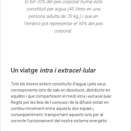
El 60-70% del pes corporal humà està
constituït per aigua (45 litres en una
persona adulta de 70 kg.) i que en
l’embrió pot representar el 93% del pes
corporal.
Un viatge
intra i extracel·lular
Tots els éssers estem constituïts d’aigua i pels seus
corresponents ions de sals en dissolució, distribuïts en
equilibri i que comparteixen el medi
intra i extracel·lular
.
Regits per les lleis de l’
osmosis
i de la difusió estan en
continu moviment entre aquests dos espais i,
conseqüentment, transportant aquests ions per al
correcte funcionament del nostre sistema energètic.