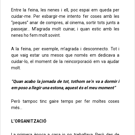
Entre la feina, les nenes i ell, poc espai em queda per
cuidar-me. Per esbargir-me intento fer coses amb les
“peques” anar de compres, al cinema, sortir tots junts a
passejar… M’agrada molt cuinar, i quan estic amb les
nenes ho fem molt sovint.
A la feina, per exemple, m’agrada i desconnecto. Tot i
que vaig estar uns mesos que només em dedicava a
cuidar-lo, el moment de la reincorporació em va ajudar
molt.
“Quan acabo la jornada de tot, tothom se’n va a dormir i
em poso a llegir una estona, aquest és el meu moment”
Però tampoc tinc gaire temps per fer moltes coses
més…
L’ORGANITZACIÓ
La primera època a casa jo no treballava. Però des de