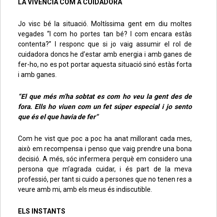
LA VIVÈNCIA COM A CUIDADORA
Jo visc bé la situació. Moltíssima gent em diu moltes
vegades “I com ho portes tan bé? I com encara estàs
contenta?” I responc que si jo vaig assumir el rol de
cuidadora doncs he d’estar amb energia i amb ganes de
fer-ho, no es pot portar aquesta situació sinó estàs forta
i amb ganes.
“El que més m’ha sobtat es com ho veu la gent des de
fora. Ells ho viuen com un fet súper especial i jo sento
que és el que havia de fer”
Com he vist que poc a poc ha anat millorant cada mes,
això em recompensa i penso que vaig prendre una bona
decisió. A més, sóc infermera perquè em considero una
persona que m’agrada cuidar, i és part de la meva
professió, per tant si cuido a persones que no tenen res a
veure amb mi, amb els meus és indiscutible.
ELS INSTANTS