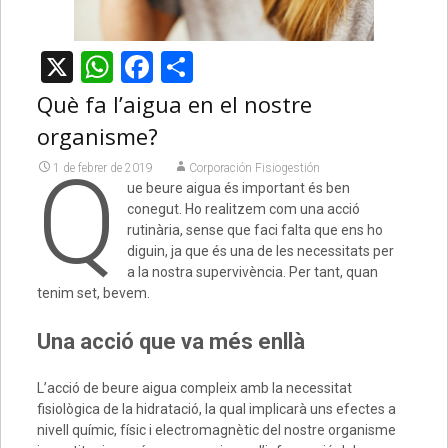
X
WhatsApp
Facebook
Comparteix
Què fa l’aigua en el nostre
organisme?
Q
1 de febrer de 2019
Corporación Fisiogestión
ue beure aigua és important és ben
conegut. Ho realitzem com una acció
rutinària, sense que faci falta que ens ho
diguin, ja que és una de les necessitats per
a la nostra supervivència. Per tant, quan
tenim set, bevem.
Una acció que va més enllà
L’acció de beure aigua compleix amb la necessitat
fisiològica de la hidratació, la qual implicarà uns efectes a
nivell químic, físic i electromagnètic del nostre organisme