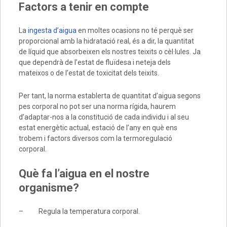
Factors a tenir en compte
La
ingesta d’aigua
en moltes ocasions no té perquè ser
proporcional amb la hidratació real, és a dir, la quantitat
de líquid que absorbeixen els nostres teixits o cèl·lules. Ja
que dependrà de l’estat de fluïdesa i neteja dels
mateixos o de l’estat de toxicitat dels teixits.
Per tant, la norma establerta de quantitat d’aigua segons
pes corporal no pot ser una norma rígida, haurem
d’adaptar-nos a la constitució de cada individu i al seu
estat energètic actual, estació de l’any en què ens
trobem i factors diversos com la termoregulació
corporal.
Què fa l’aigua en el nostre
organisme?
– Regula la temperatura corporal.