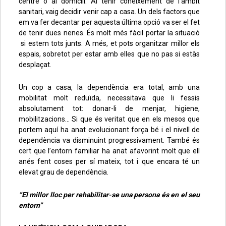
centre o al domicili. Al tenir coneixement de l’àmbit
sanitari, vaig decidir venir cap a casa. Un dels factors que
em va fer decantar per aquesta última opció va ser el fet
de tenir dues nenes. És molt més fàcil portar la situació
si estem tots junts. A més, et pots organitzar millor els
espais, sobretot per estar amb elles que no pas si estàs
desplaçat.
Un cop a casa, la dependència era total, amb una
mobilitat molt reduïda, necessitava que li fessis
absolutament tot: donar-li de menjar, higiene,
mobilitzacions… Si que és veritat que en els mesos que
portem aquí ha anat evolucionant força bé i el nivell de
dependència va disminuint progressivament. També és
cert que l’entorn familiar ha anat afavorint molt que ell
anés fent coses per sí mateix, tot i que encara té un
elevat grau de dependència.
“El millor lloc per rehabilitar-se una persona és en el seu
entorn”