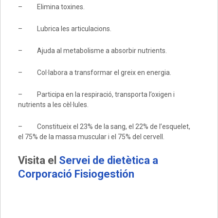
– Elimina toxines.
– Lubrica les articulacions.
– Ajuda al metabolisme a absorbir nutrients.
– Col·labora a transformar el greix en energia.
– Participa en la respiració, transporta l’oxigen i
nutrients a les cèl·lules.
– Constitueix el 23% de la sang, el 22% de l’esquelet,
el 75% de la massa muscular i el 75% del cervell.
Visita el
Servei de dietètica a
Corporació Fisiogestión