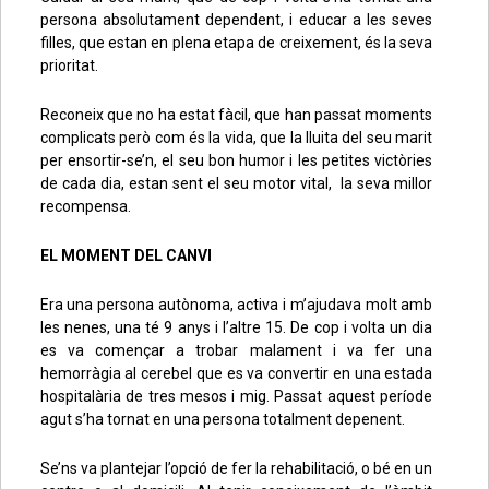
persona absolutament dependent, i educar a les seves
filles, que estan en plena etapa de creixement, és la seva
prioritat.
Reconeix que no ha estat fàcil, que han passat moments
complicats però com és la vida, que la lluita del seu marit
per ensortir-se’n, el seu bon humor i les petites victòries
de cada dia, estan sent el seu motor vital, la seva millor
recompensa.
EL MOMENT DEL CANVI
Era una persona autònoma, activa i m’ajudava molt amb
les nenes, una té 9 anys i l’altre 15. De cop i volta un dia
es va començar a trobar malament i va fer una
hemorràgia al cerebel que es va convertir en una estada
hospitalària de tres mesos i mig. Passat aquest període
agut s’ha tornat en una persona totalment depenent.
Se’ns va plantejar l’opció de fer la rehabilitació, o bé en un