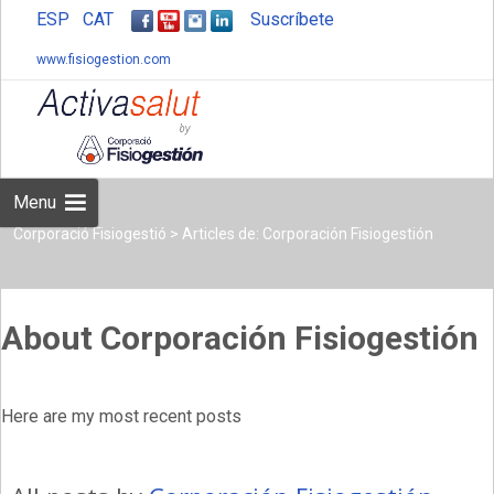
ESP
CAT
Suscríbete
www.fisiogestion.com
Skip
to
content
Menu
Corporació Fisiogestió
>
Articles de: Corporación Fisiogestión
About Corporación Fisiogestión
Here are my most recent posts