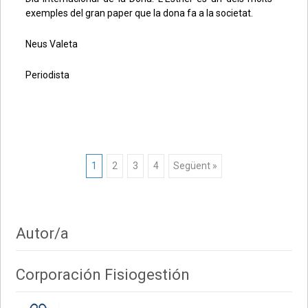
exemples del gran paper que la dona fa a la societat.
Neus Valeta
Periodista
Posts
1
2
3
4
Següent »
navigation
Autor/a
Corporación Fisiogestión