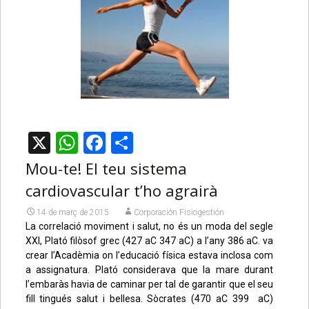
X
WhatsApp
Facebook
Comparteix
Mou-te! El teu sistema
cardiovascular t’ho agrairà
14 de març de 2015
Corporación Fisiogestión
La correlació moviment i salut, no és un moda del segle
XXI, Plató filòsof grec (427 aC 347 aC) a l’any 386 aC. va
crear l’Acadèmia on l’educació física estava inclosa com
a assignatura. Plató considerava que la mare durant
l’embaràs havia de caminar per tal de garantir que el seu
fill tingués salut i bellesa. Sòcrates (470 aC 399 aC)