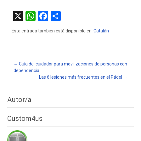
X
W
F
C
h
a
o
Esta entrada también está disponible en:
Catalán
at
ce
m
s
b
p
A
o
ar
p
o
tir
Post
←
Guía del cuidador para movilizaciones de personas con
dependencia
p
k
Las 6 lesiones más frecuentes en el Pádel
→
navigation
Autor/a
Custom4us