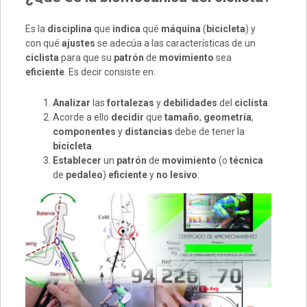
Es la
disciplina
que
indica
qué
máquina
(
bicicleta
) y
con qué
ajustes
se adecúa a las características de un
ciclista
para que su
patrón
de
movimiento
sea
eficiente
. Es decir consiste en:
Analizar
las
fortalezas
y
debilidades
del
ciclista
.
Acorde a ello
decidir
que
tamaño
,
geometría
,
componentes
y
distancias
debe de tener la
bicicleta
.
Establecer
un
patrón
de
movimiento
(o
técnica
de
pedaleo
)
eficiente
y
no lesivo
.