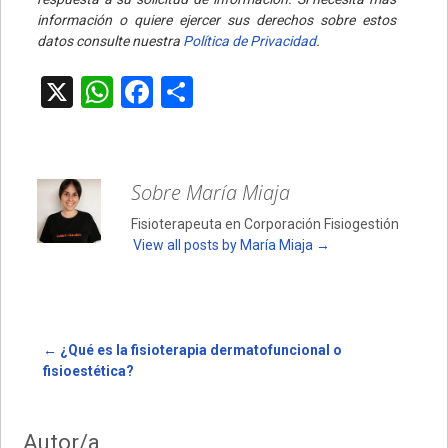
información o quiere ejercer sus derechos sobre estos
datos consulte nuestra
Política de Privacidad
.
X
W
F
C
h
a
o
at
ce
m
s
b
p
Sobre María Miaja
A
o
ar
Fisioterapeuta en Corporación Fisiogestión
p
o
tir
View all posts by María Miaja
→
p
k
Post
←
¿Qué es la fisioterapia dermatofuncional o
fisioestética?
navigation
Autor/a