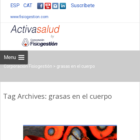
ESP
CAT
Suscríbete
www.fisiogestion.com
Skip
to
content
Menu
Corporación Fisiogestión
>
grasas en el cuerpo
Tag Archives: grasas en el cuerpo