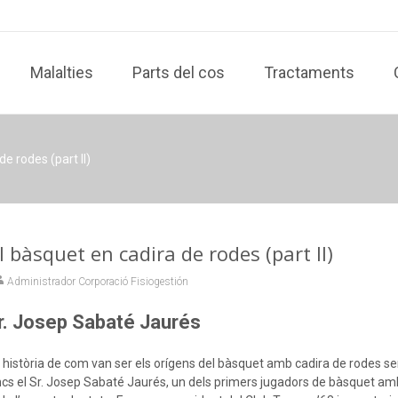
Skip
to
Malalties
Parts del cos
Tractaments
content
e rodes (part II)
l bàsquet en cadira de rodes (part II)
Administrador Corporació Fisiogestión
Sr. Josep Sabaté Jaurés
 història de com van ser els orígens del bàsquet amb cadira de rodes se
Doncs el Sr. Josep Sabaté Jaurés, un dels primers jugadors de bàsquet am