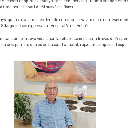
 de l’esport adaptat a Espanya, president del Club Trauma’68 i secretari 
ió Catalana d’Esport de Minusvàlids físics.
nys, quan va patir un accident de cotxe, que li va provocar una lesió medu
8 llargs mesos ingressat a l’Hospital Vall d’Hebrón.
tan dur de la seva vida, quan la rehabilitació física, a través de l’esport
t un dels primers equips de bàsquet adaptat, i ajudant a impulsar l’espo