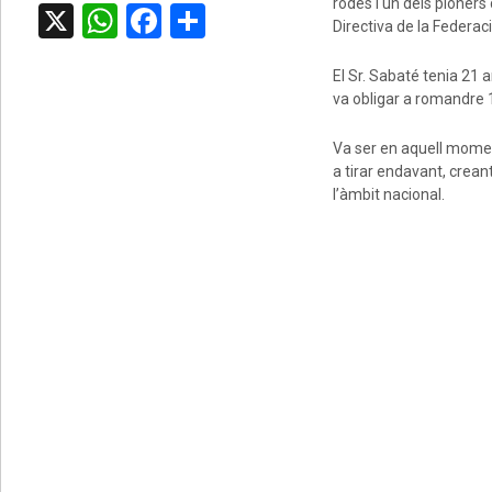
rodes i un dels pioners
X
WhatsApp
Facebook
Comparteix
Directiva de la Federac
El Sr. Sabaté tenia 21 a
va obligar a romandre 1
Va ser en aquell moment 
a tirar endavant, crean
l’àmbit nacional.