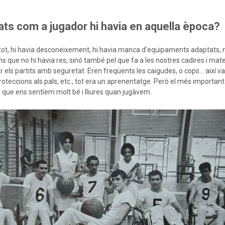
tats com a jugador hi havia en aquella època?
de tot, hi havia desconeixement, hi havia manca d’equipaments adaptats,
ons que no hi havia res, sinó també pel que fa a les nostres cadires i mate
r els partits amb seguretat. Eren freqüents les caigudes, o cops… així 
teccions als pals, etc., tot era un aprenentatge. Però el més important 
 que ens sentíem molt bé i lliures quan jugàvem.