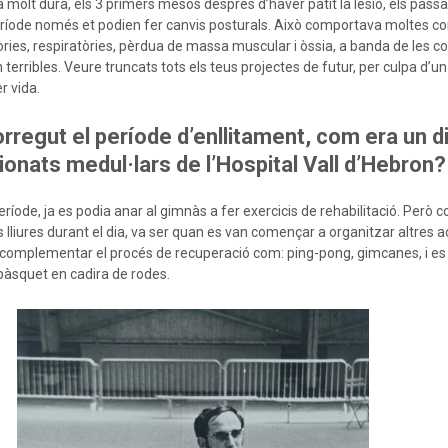
molt dura, els 3 primers mesos després d’haver patit la lesió, els passav
període només et podien fer canvis posturals. Això comportava moltes c
atòries, respiratòries, pèrdua de massa muscular i òssia, a banda de les 
 terribles. Veure truncats tots els teus projectes de futur, per culpa d’u
r vida.
rregut el període d’enllitament, com era un di
sionats medul·lars de l’Hospital Vall d’Hebron?
íode, ja es podia anar al gimnàs a fer exercicis de rehabilitació. Però 
liures durant el dia, va ser quan es van començar a organitzar altres ac
 a complementar el procés de recuperació com: ping-pong, gimcanes, i e
l bàsquet en cadira de rodes.