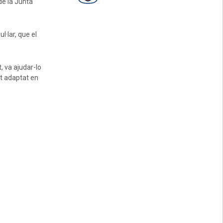
de la Junta
l·lar, que el
, va ajudar-lo
rt adaptat en