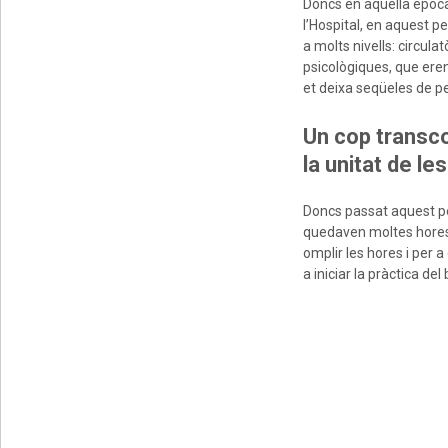
Doncs en aquella època 
l’Hospital, en aquest 
a molts nivells: circul
psicològiques, que eren
et deixa seqüeles de pe
Un cop transco
la unitat de le
Doncs passat aquest per
quedaven moltes hores l
omplir les hores i per
a iniciar la pràctica de