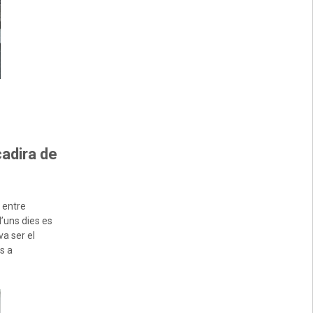
cadira de
 entre
d’uns dies es
va ser el
s a