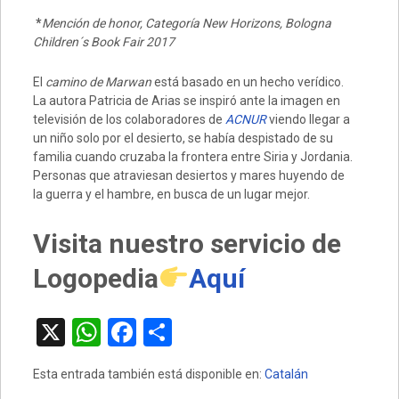
*
Mención de honor, Categoría New Horizons, Bologna
Children´s Book Fair 2017
El
camino de Marwan
está basado en un hecho verídico.
La autora Patricia de Arias se inspiró ante la imagen en
televisión de los colaboradores de
ACNUR
viendo llegar a
un niño solo por el desierto, se había despistado de su
familia cuando cruzaba la frontera entre Siria y Jordania.
Personas que atraviesan desiertos y mares huyendo de
la guerra y el hambre, en busca de un lugar mejor.
Visita nuestro servicio de
Logopedia
Aquí
X
W
F
C
h
a
o
Esta entrada también está disponible en:
Catalán
at
ce
m