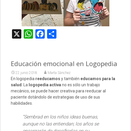
X
WhatsApp
Facebook
Compartir
Educación emocional en Logopedia
22 junio 2018
Marta Sánchez
En logopedia
reeducamos
y también
educamos para la
salud
. La
logopedia activa
no es sólo un trabajo
mecánico
, se puede hacer creativa para reeducar al
paciente dotándolo de estrategias de uso de sus
habilidades.
“Sembrad en los niños ideas buenas,
aunque no las entiendan; los años se
encargarán de descifrarlas en su