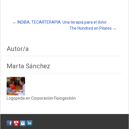
s
b
p
A
o
ar
p
o
tir
Post
←
INDIBA, TECARTERAPIA. Una terapia para el dolor
The Hundred en Pilates
→
p
k
navigation
Autor/a
Marta Sánchez
Logopeda en Corporación Fisiogestión