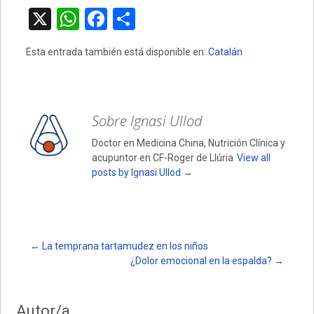
X
W
F
C
h
a
o
Esta entrada también está disponible en:
Catalán
at
ce
m
s
b
p
A
o
ar
Sobre Ignasi Ullod
p
o
tir
Doctor en Medicina China, Nutrición Clínica y
p
k
acupuntor en CF-Roger de Llúria
View all
posts by Ignasi Ullod
→
Post
←
La temprana tartamudez en los niños
¿Dolor emocional en la espalda?
→
navigation
Autor/a