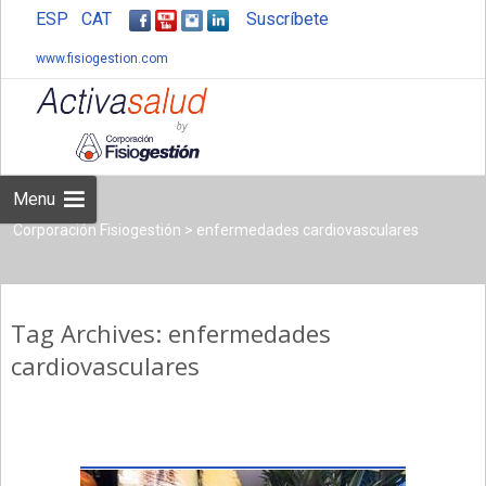
ESP
CAT
Suscríbete
www.fisiogestion.com
Skip
to
content
Menu
Corporación Fisiogestión
>
enfermedades cardiovasculares
Tag Archives: enfermedades
cardiovasculares