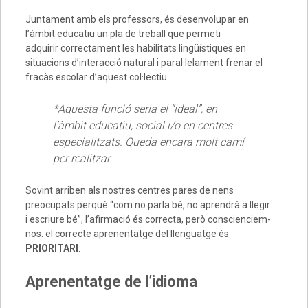
Juntament amb els professors, és desenvolupar en
l’àmbit educatiu un pla de treball que permeti
adquirir correctament les habilitats lingüístiques en
situacions d’interacció natural i paral·lelament frenar el
fracàs escolar d’aquest col·lectiu.
*Aquesta funció seria el “ideal”, en
l’àmbit educatiu, social i/o en centres
especialitzats. Queda encara molt camí
per realitzar…
Sovint arriben als nostres centres pares de nens
preocupats perquè “com no parla bé, no aprendrà a llegir
i escriure bé”, l’afirmació és correcta, però conscienciem-
nos: el correcte aprenentatge del llenguatge és
PRIORITARI
.
Aprenentatge de l’idioma