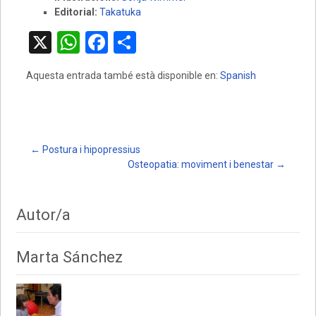
Editorial:
Takatuka
X
W
F
C
h
a
o
Aquesta entrada també està disponible en:
Spanish
at
ce
m
s
b
p
A
o
ar
p
o
te
Post
←
Postura i hipopressius
Osteopatia: moviment i benestar
→
p
k
ix
navigation
Autor/a
Marta Sánchez