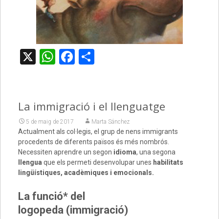
X
WhatsApp
Facebook
Comparteix
La immigració i el llenguatge
5 de maig de 2017
Marta Sánchez
Actualment als col·legis, el grup de nens immigrants
procedents de diferents països és més nombrós.
Necessiten aprendre un segon
idioma
, una segona
llengua
que els permeti desenvolupar unes
habilitats
lingüístiques, acadèmiques i emocionals.
La funció* del
logopeda (immigració)