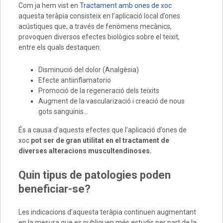
Com ja hem vist en
Tractament amb ones de xoc
aquesta teràpia consisteix en l’aplicació local d’ones
acústiques que, a través de fenòmens mecànics,
provoquen diversos efectes biològics sobre el teixit,
entre els quals destaquen:
Disminució del dolor (Analgèsia)
Efecte antiinflamatorio
Promoció de la regeneració dels teixits
Augment de la vascularizació i creació de nous
gots sanguinis…
És a causa d’aquests efectes que l’aplicació d’ones de
xoc
pot ser de gran utilitat en el tractament de
diverses alteracions muscultendinoses.
Quin tipus de patologies poden
beneficiar-se?
Les indicacions d’aquesta teràpia continuen augmentant
en la mesura que es publiquen més estudis per part de la