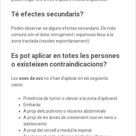
Té efectes secundaris?
Poden observar-se alguns efectes secundaris. Els més
comuns són el dolor, enrogiment i equimosis lleus a la
zona tractada (resolen espontàniament).
Es pot aplicar en totes les persones
o existeixen contraindicacions?
Les
ones de xoc
no s’han d’aplicar en els següents
casos:
Presència de tumor o càncer a la zona d’aplicació
Embaràs
A prop dels pulmons o vísceres abdominals
A prop de les àrees de creixement ossi en nens o
adolescents
A prop del cervell o medul·la espinal