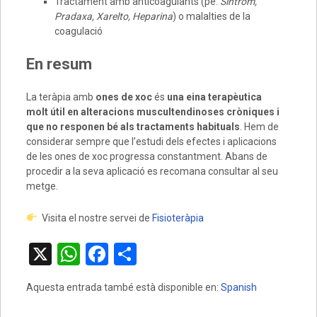
Tractament amb anticoagulants (pe:
Sintrom,
Pradaxa, Xarelto, Heparina
) o malalties de la
coagulació
En resum
La teràpia amb
ones de xoc
és
una eina terapèutica
molt útil en alteracions muscultendinoses cròniques i
que no responen bé als tractaments habituals
. Hem de
considerar sempre que l’estudi dels efectes i aplicacions
de les ones de xoc progressa constantment. Abans de
procedir a la seva aplicació es recomana consultar al seu
metge.
Visita el nostre servei de
Fisioteràpia
X
W
F
C
h
a
o
Aquesta entrada també està disponible en:
Spanish
at
ce
m