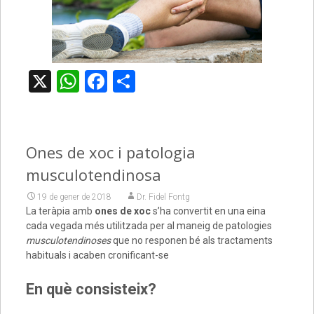
X
WhatsApp
Facebook
Comparteix
Ones de xoc i patologia
musculotendinosa
19 de gener de 2018
Dr. Fidel Fontg
La teràpia amb
ones de xoc
s’ha convertit en una eina
cada vegada més utilitzada per al maneig de patologies
musculotendinoses
que no responen bé als tractaments
habituals i acaben cronificant-se
En què consisteix?