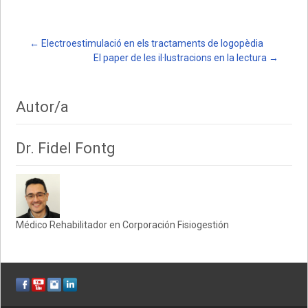
s
b
p
A
o
ar
p
o
te
Post
←
Electroestimulació en els tractaments de logopèdia
El paper de les il·lustracions en la lectura
→
p
k
ix
navigation
Autor/a
Dr. Fidel Fontg
Médico Rehabilitador en Corporación Fisiogestión