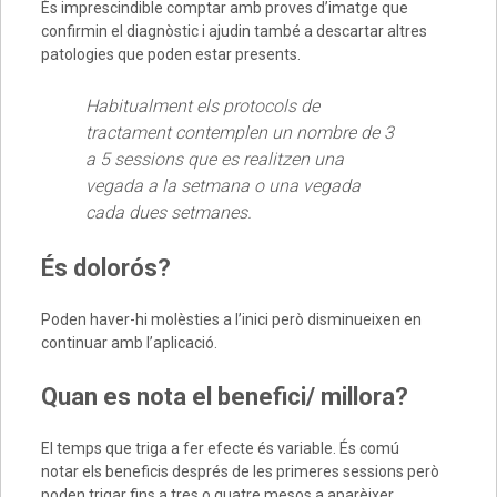
És imprescindible comptar amb proves d’imatge que
confirmin el diagnòstic i ajudin també a descartar altres
patologies que poden estar presents.
Habitualment els protocols de
tractament contemplen un nombre de 3
a 5 sessions que es realitzen una
vegada a la setmana o una vegada
cada dues setmanes.
És dolorós?
Poden haver-hi molèsties a l’inici però disminueixen en
continuar amb l’aplicació.
Quan es nota el benefici/ millora?
El temps que triga a fer efecte és variable. És comú
notar els beneficis després de les primeres sessions però
poden trigar fins a tres o quatre mesos a aparèixer.