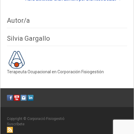
p
k
ix
navigation
Autor/a
Silvia Gargallo
Terapeuta Ocupacional en Corporación Fisiogestión
Copyright © Corporació Fisiogestió
Suscríbete