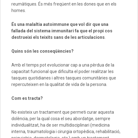
reumàtiques. És més freqüent en les dones que en els
homes.
É
s una malaltia autoimmune que vol dir que una
fallada del sistema immunitari fa que el propi cos
destrueixi els teixits sans de les articulacions
.
Quins s
ó
n les conseq
üè
ncies?
Amb el temps pot evolucionar cap a una pèrdua de la
capacitat funcional que dificulta el poder realitzar les
tasques quotidianes i altres tasques comunitàries que
repercuteixen en la qualitat de vida de la persona.
Com es tracta?
No existeix un tractament que permeti curar aquesta
dolència, per la qual cosa el seu abordatge, sempre
individualitzat, ha de ser multidisciplinari (medicina
interna, traumatologia i cirurgia ortopèdica, rehabilitació,