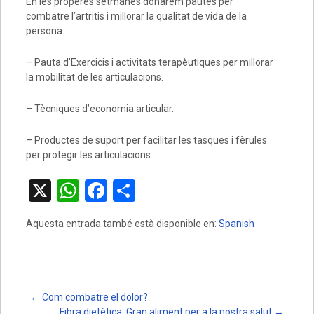
En les properes setmanes donarem pautes per
combatre l’artritis i millorar la qualitat de vida de la
persona:
– Pauta d’Exercicis i activitats terapèutiques per millorar
la mobilitat de les articulacions.
– Tècniques d’economia articular.
– Productes de suport per facilitar les tasques i fèrules
per protegir les articulacions.
X
W
F
C
h
a
o
Aquesta entrada també està disponible en:
Spanish
at
ce
m
s
b
p
A
o
ar
p
o
te
Post
←
Com combatre el dolor?
Fibra dietètica: Gran aliment per a la nostra salut
→