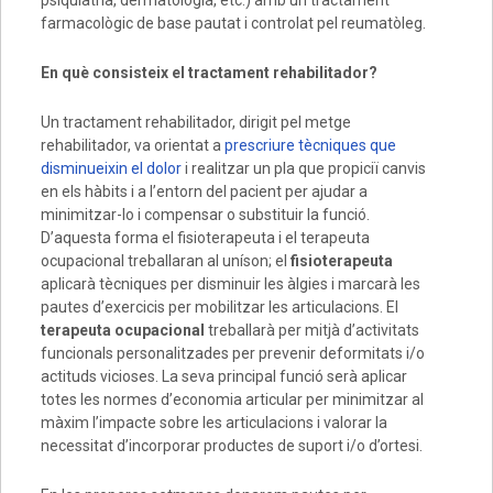
psiquiatria, dermatologia, etc.) amb un tractament
farmacològic de base pautat i controlat pel reumatòleg.
En qu
è
consisteix el tractament rehabilitador?
Un tractament rehabilitador, dirigit pel metge
rehabilitador, va orientat a
prescriure tècniques que
disminueixin el dolor
i realitzar un pla que propiciï canvis
en els hàbits i a l’entorn del pacient per ajudar a
minimitzar-lo i compensar o substituir la funció.
D’aquesta forma el fisioterapeuta i el terapeuta
ocupacional treballaran al uníson; el
fisioterapeuta
aplicarà tècniques per disminuir les àlgies i marcarà les
pautes d’exercicis per mobilitzar les articulacions. El
terapeuta ocupacional
treballarà per mitjà d’activitats
funcionals personalitzades per prevenir deformitats i/o
actituds vicioses.
La seva principal funció serà aplicar
totes les normes d’economia articular per minimitzar al
màxim l’impacte sobre les articulacions i valorar la
necessitat d’incorporar productes de suport i/o d’ortesi.