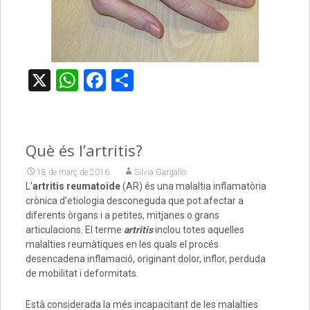
X
WhatsApp
Facebook
Comparteix
Què és l’artritis?
18 de març de 2016
Silvia Gargallo
L’
artritis reumatoide
(AR) és una malaltia inflamatòria
crònica d’etiologia desconeguda que pot afectar a
diferents òrgans i a petites, mitjanes o grans
articulacions.
El terme
artritis
inclou totes aquelles
malalties reumàtiques en les quals el procés
desencadena inflamació, originant dolor, inflor, perduda
de mobilitat i deformitats.
Està considerada la més incapacitant de les malalties