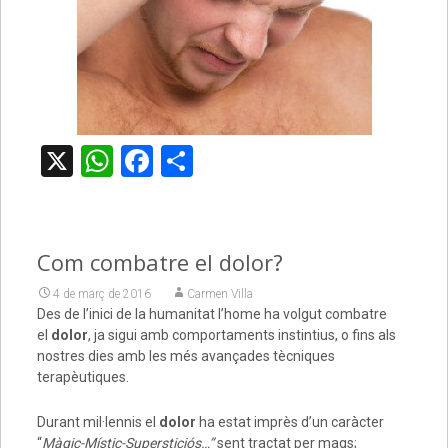
X
WhatsApp
Facebook
Comparteix
Com combatre el dolor?
4 de març de 2016
Carmen Villa
Des de l’inici de la humanitat l’home ha volgut combatre
el
dolor
, ja sigui amb comportaments instintius, o fins als
nostres dies amb les més avançades tècniques
terapèutiques.
Durant mil·lennis el
dolor
ha estat imprès d’un caràcter
“
Màgic-Místic-Supersticiós…”
sent tractat per mags;