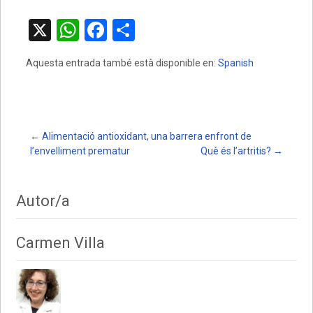
X
W
F
C
h
a
o
Aquesta entrada també està disponible en:
Spanish
at
ce
m
s
b
p
A
o
ar
p
o
te
Post
←
Alimentació antioxidant, una barrera enfront de
l’envelliment prematur
Què és l’artritis?
→
p
k
ix
navigation
Autor/a
Carmen Villa