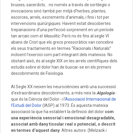
bruixes; sacerdots… no només a través de sortilegis o
invocacions sinó també per mitjà d’herbes, plantes,
escorces, arrels, excrements d’animals, i fins i tot per
intervencions quirúrgiques: Havent estat descobertes
trepanacions d’una perfecció sorprenent en un període
tan arcaic com el
Mesolític
. Però no és fins al segle VI
abans de Crist que els grecs presocràtics van concebre
els seus tractaments en termes “Racionals i Naturals”
incloent l’exercici com part integrant dels mateixos. No
obstant això, és al segle XIX on les arrels científiques dels
estudis sobre el dolor han de buscar-se en els primers
descobriments de Fisiologia.
Al Segle XX neixen les neurociències amb una successió
d’extraordinaris descobriments; a més neix la
Algologia
-
que és la Ciència del Dolor- i l’
Associació Internacional de
l’Estudi del Dolor
(IASP) al 1973. És aquesta mateixa
associació la que ha establert la definició del dolor
com
una experiència sensorial i emocional desagradable,
associat amb dany tissular real o potencial, o descrit
en termes d’aquest dany
. Altres autors: (Melzack i