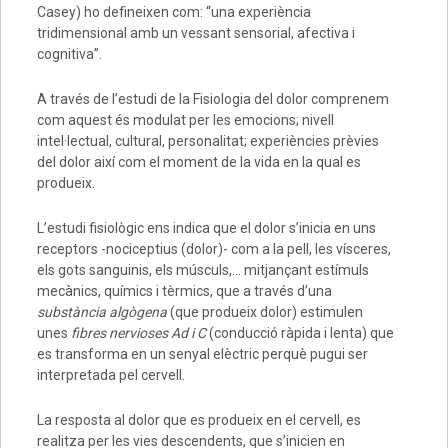
Casey) ho defineixen com: “una experiència
tridimensional amb un vessant sensorial, afectiva i
cognitiva”.
A través de l’estudi de la Fisiologia del dolor comprenem
com aquest és modulat per les emocions; nivell
intel·lectual, cultural, personalitat; experiències prèvies
del dolor així com el moment de la vida en la qual es
produeix.
L’estudi fisiològic ens indica que el dolor s’inicia en uns
receptors -nociceptius (dolor)- com a la pell, les vísceres,
els gots sanguinis, els músculs,… mitjançant estímuls
mecànics, químics i tèrmics, que a través d’una
substància algògena
(que produeix dolor) estimulen
unes
fibres nervioses Ad i C
(conducció ràpida i lenta) que
es transforma en un senyal elèctric perquè pugui ser
interpretada pel cervell.
La resposta al dolor que es produeix en el cervell, es
realitza per les vies descendents, que s’inicien en