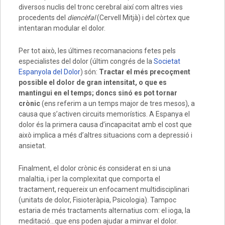
diversos nuclis del tronc cerebral així com altres vies
procedents del
diencèfal
(Cervell Mitjà) i del còrtex que
intentaran modular el dolor.
Per tot això, les últimes recomanacions fetes pels
especialistes del dolor (últim congrés de la
Societat
Espanyola del Dolor
) són:
Tractar el més precoçment
possible el dolor de gran intensitat, o que es
mantingui en el temps; doncs sinó es pot tornar
crònic
(ens referim a un temps major de tres mesos), a
causa que s’activen circuits memorístics. A Espanya el
dolor és la primera causa d’incapacitat amb el cost que
això implica a més d’altres situacions com a depressió i
ansietat.
Finalment, el dolor crònic és considerat en si una
malaltia, i per la complexitat que comporta el
tractament, requereix un enfocament multidisciplinari
(unitats de dolor, Fisioteràpia, Psicologia). Tampoc
estaria de més tractaments alternatius com: el ioga, la
meditació…que ens poden ajudar a minvar el dolor.