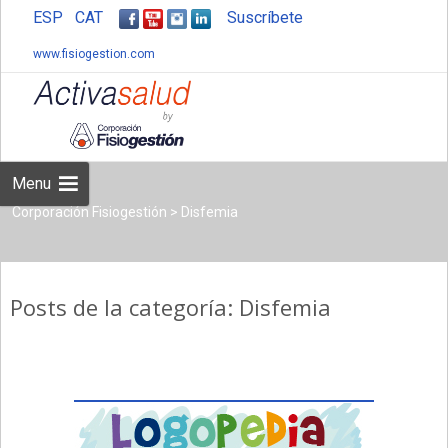
ESP
CAT
Suscríbete
www.fisiogestion.com
Skip
to
content
Menu
Corporación Fisiogestión
>
Disfemia
Posts de la categoría: Disfemia