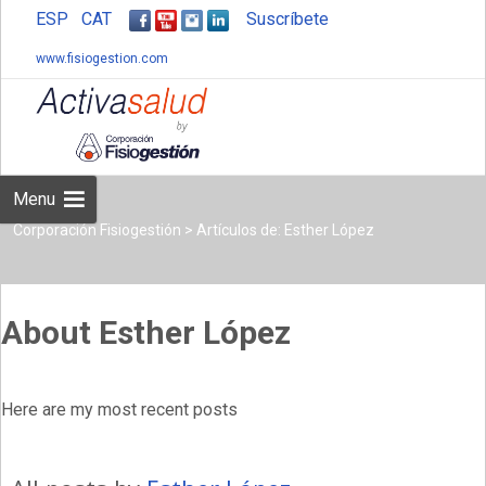
ESP
CAT
Suscríbete
www.fisiogestion.com
Skip
to
content
Menu
Corporación Fisiogestión
>
Artículos de: Esther López
About Esther López
Here are my most recent posts