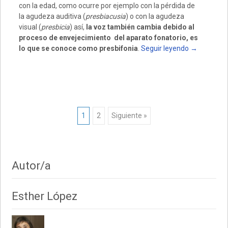
con la edad, como ocurre por ejemplo con la pérdida de
la agudeza auditiva (
presbiacusia
) o con la agudeza
visual (
presbicia
) así,
la voz también cambia debido al
proceso de envejecimiento del aparato fonatorio, es
lo que se conoce como presbifonia
.
Seguir leyendo
→
Posts
1
2
Siguiente »
navigation
Autor/a
Esther López