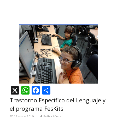
X
WhatsApp
Facebook
Compartir
Trastorno Específico del Lenguaje y
el programa FesKits
13 mayo 2019
Esther López