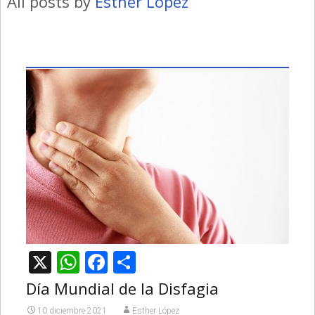
All posts by
Esther López
X
WhatsApp
Facebook
Compartir
Día Mundial de la Disfagia
10 diciembre 2021
Esther López