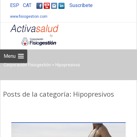
ESP
CAT
Suscríbete
www.fisiogestion.com
Skip
to
content
Menu
Corporación Fisiogestión
>
Hipopresivos
Posts de la categoría: Hipopresivos