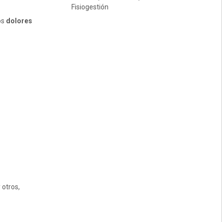
Fisiogestión
os
dolores
 otros,