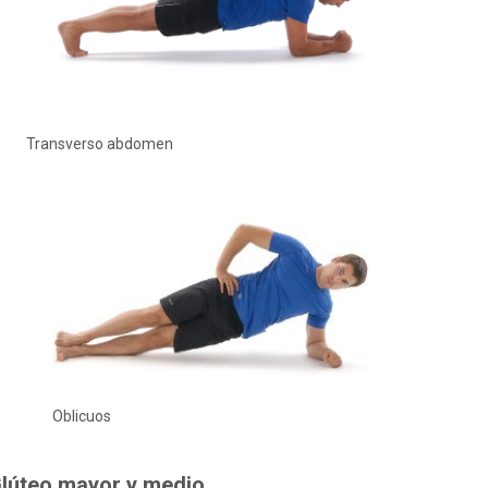
Transverso abdomen
Oblicuos
lúteo mayor y medio
.