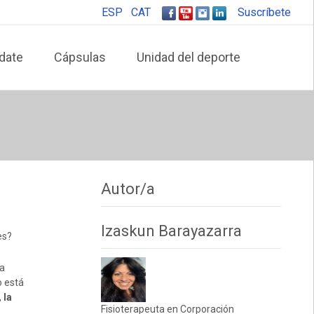
ESP
CAT
Suscríbete
date
Cápsulas
Unidad del deporte
Autor/a
Izaskun Barayazarra
es?
la
o está
,
la
Fisioterapeuta en Corporación