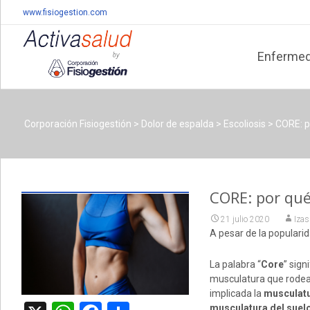
www.fisiogestion.com
Skip
to
Enferme
content
Corporación Fisiogestión
>
Dolor de espalda
>
Escoliosis
>
CORE: p
CORE: por qué
21 julio 2020
Izas
A pesar de la popularid
La palabra “
Core
” sign
musculatura que rodea 
implicada la
musculatu
musculatura del suelo