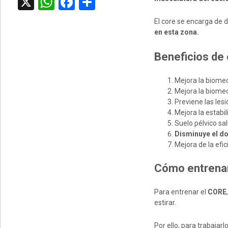
X
WhatsApp
Facebook
Compartir
El core se encarga de 
en esta zona.
Beneficios de
Mejora la biomec
Mejora la biomec
Previene las les
Mejora la estabili
Suelo pélvico sa
Disminuye el do
Mejora de la efic
Cómo entrena
Para entrenar el
CORE
estirar.
Por ello, para trabajarl