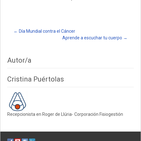
at
ce
m
s
b
p
A
o
ar
p
o
tir
Post
←
Día Mundial contra el Cáncer
Aprende a escuchar tu cuerpo
→
p
k
navigation
Autor/a
Cristina Puértolas
Recepcionista en Roger de Llúria- Corporación Fisiogestión