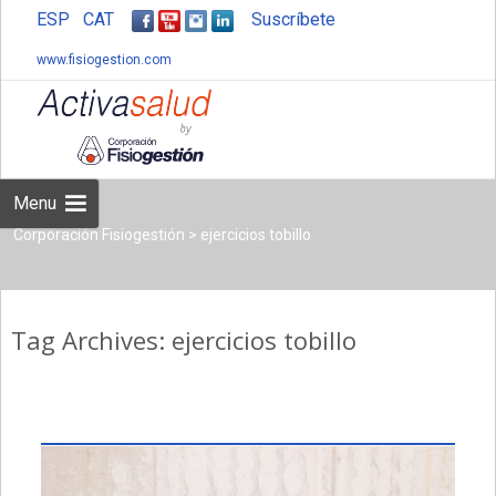
ESP
CAT
Suscríbete
www.fisiogestion.com
Skip
to
content
Menu
Corporación Fisiogestión
>
ejercicios tobillo
Tag Archives: ejercicios tobillo