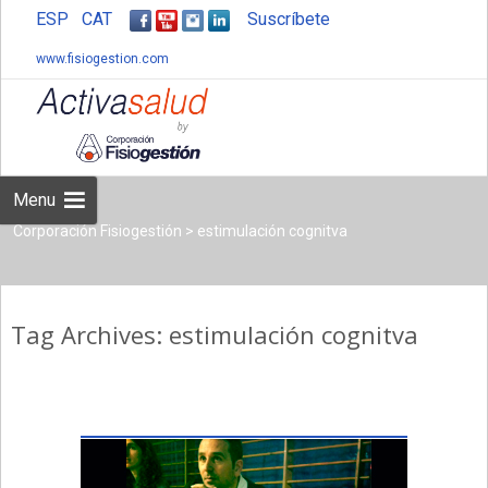
ESP
CAT
Suscríbete
www.fisiogestion.com
Skip
to
content
Menu
Corporación Fisiogestión
>
estimulación cognitva
Tag Archives: estimulación cognitva