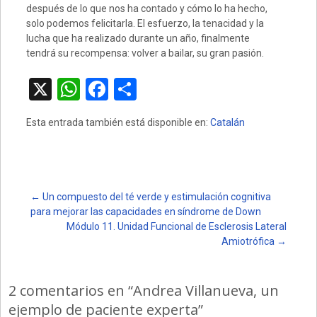
después de lo que nos ha contado y cómo lo ha hecho,
solo podemos felicitarla. El esfuerzo, la tenacidad y la
lucha que ha realizado durante un año, finalmente
tendrá su recompensa: volver a bailar, su gran pasión.
X
W
F
C
h
a
o
Esta entrada también está disponible en:
Catalán
at
ce
m
s
b
p
A
o
ar
p
o
tir
Post
←
Un compuesto del té verde y estimulación cognitiva
para mejorar las capacidades en síndrome de Down
p
k
Módulo 11. Unidad Funcional de Esclerosis Lateral
navigation
Amiotrófica
→
2 comentarios en “
Andrea Villanueva, un
ejemplo de paciente experta
”