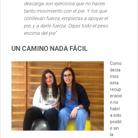
descarga son ejercicios que no haces
tanto movimiento con el pie. Y los que
conllevan fuerza, empiezas a apoyar el
pie, y a darle fuerza. Dejas todo el peso
encima del pie”
UN CAMINO NADA FÁCIL
Como
decía
mos
esta
recup
eració
n no
habrí
a sido
posibl
e sin
la