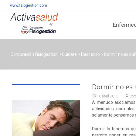
www.fisiogestion.com
Skip
to
Enferme
content
Corporación Fisiogestión
>
Cuídate
>
Descanso
>
Dormir no es suf
Dormir no es 
10 abril 2015
Corp
A menudo asociamos e
actividades normales 
solamente pensamos en
Dormir lo tenemos qu
permite poner en ma