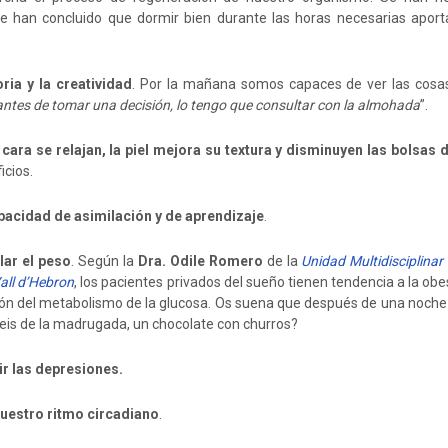
que han concluido que dormir bien durante las horas necesarias aport
ia y la creatividad
. Por la mañana somos capaces de ver las cosa
antes de tomar una decisión, lo tengo que consultar con la almohada
”.
 cara se relajan, la piel mejora su textura y disminuyen las bolsas 
icios.
pacidad de asimilación y de aprendizaje
.
lar el peso
. Según la
Dra. Odile Romero
de la
Unidad Multidisciplinar
Vall d’Hebron
, los pacientes privados del sueño tienen tendencia a la ob
ión del metabolismo de la glucosa. Os suena que después de una noche 
 seis de la madrugada, un chocolate con churros?
ir las depresiones.
nuestro ritmo circadiano
.