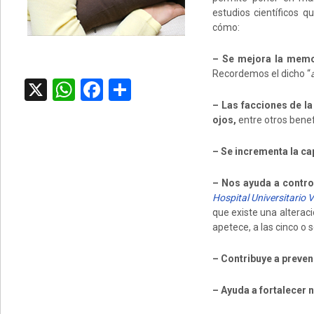
estudios científicos 
cómo:
– Se mejora la memor
Recordemos el dicho “
X
WhatsApp
Facebook
Compartir
– Las facciones de la
ojos,
entre otros benef
– Se incrementa la ca
– Nos ayuda a contro
Hospital Universitario 
que existe una alterac
apetece, a las cinco o
– Contribuye a preven
– Ayuda a fortalecer 