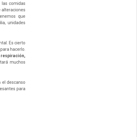
, las comidas
e alteraciones
 tenemos que
ia, unidades
tal. Es cierto
para hacerlo.
 respiración,
rtará muchos
n el descanso
resantes para