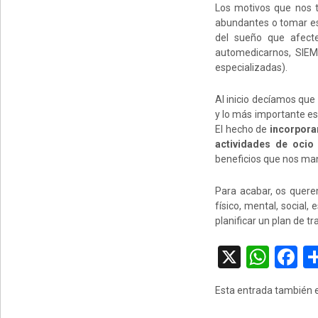
Los motivos que nos t
abundantes o tomar esti
del sueño que afect
automedicarnos, SIEM
especializadas).
Al inicio decíamos que
y lo más importante es
El hecho de
incorporar
actividades de ocio
beneficios que nos ma
Para acabar, os quere
físico, mental, social
planificar un plan de t
X
W
F
h
a
Esta entrada también e
at
c