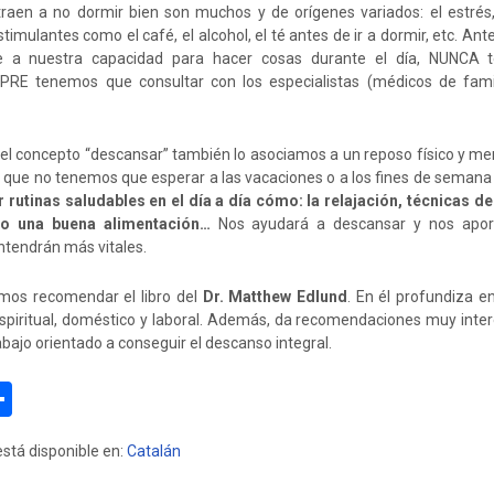
raen a no dormir bien son muchos y de orígenes variados: el estrés
mulantes como el café, el alcohol, el té antes de ir a dormir, etc. Ant
e a nuestra capacidad para hacer cosas durante el día, NUNCA
PRE tenemos que consultar con los especialistas (médicos de famil
 el concepto “descansar” también lo asociamos a un reposo físico y men
 que no tenemos que esperar a las vacaciones o a los fines de semana 
 rutinas saludables en el día a día cómo: la relajación, técnicas de
 o una buena alimentación…
Nos ayudará a descansar y nos apo
ntendrán más vitales.
mos recomendar el libro
del
Dr. Matthew Edlund
. En él profundiza e
, espiritual, doméstico y laboral. Además, da recomendaciones muy inte
rabajo orientado a conseguir el descanso integral.
C
o
stá disponible en:
Catalán
e
m