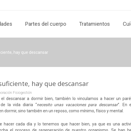
dades
Partes del cuerpo
Tratamientos
Cuí
iciente, hay que descansar
suficiente, hay que descansar
oración Fisiogestión
l descansar a dormir bien, también lo vinculamos a hacer un parén
de la vida diaria “
necesito unas vacaciones para descansar
”. En 
 dormir, sino también en un reposo, como mínimo, físico y mental.
e hacer cada día y lo tenemos que hacer bien, ya que es una activ
rcha el proceso de regeneración de nuestro organismo. Se han 