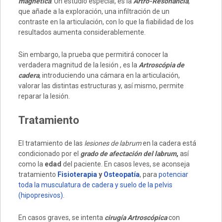
magnética
. Un estudio especial, es la
Artro-Resonancia
,
que añade a la exploración, una infiltración de un
contraste en la articulación, con lo que la fiabilidad de los
resultados aumenta considerablemente.
Sin embargo, la prueba que permitirá conocer la
verdadera magnitud de la lesión , es la
Artroscópia de
cadera
, introduciendo una cámara en la articulación,
valorar las distintas estructuras y, así mismo, permite
reparar la lesión.
Tratamiento
El tratamiento de las
lesiones de labrum
en la cadera está
condicionado por el
grado de afectación del labrum
,
así
como la
edad
del paciente. En casos leves, se aconseja
tratamiento
Fisioterapia
y
Osteopatía
, para
potenciar
toda la musculatura de cadera y suelo de la pelvis
(hipopresivos)
.
En casos graves, se intenta
cirugía Artroscópica
con