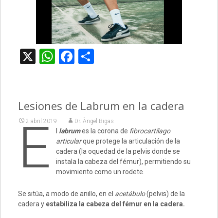
X
WhatsApp
Facebook
Compartir
Lesiones de Labrum en la cadera
E
2 abril 2019
Dr. Àngel Bigas
l
labrum
es la corona de
fibrocartílago
articular
que protege la articulación de la
cadera (la oquedad de la pelvis donde se
instala la cabeza del fémur), permitiendo su
movimiento como un rodete.
Se sitúa, a modo de anillo, en el
acetábulo
(pelvis) de la
cadera y
estabiliza la cabeza del fémur en la cadera.