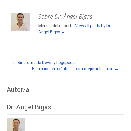
s
b
p
A
o
ar
Sobre Dr. Àngel Bigas
p
o
tir
Médico del deporte
View all posts by Dr.
p
k
Àngel Bigas
→
Post
←
Síndrome de Down y Logopedia
Ejercicios terapéuticos para mejorar la salud
→
navigation
Autor/a
Dr. Àngel Bigas