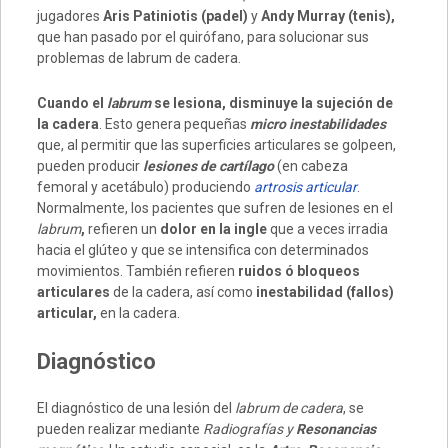
jugadores
Aris Patiniotis (padel)
y
Andy Murray (tenis),
que han pasado por el quirófano, para solucionar sus
problemas de labrum de cadera.
Cuando el
labrum
se lesiona, disminuye la sujeción de
la cadera
. Esto genera pequeñas
micro inestabilidades
que, al permitir que las superficies articulares se golpeen,
pueden producir
lesiones de cartílago
(en cabeza
femoral y acetábulo) produciendo
artrosis articular
.
Normalmente, los pacientes que sufren de lesiones en el
labrum
,
refieren un
dolor en la ingle
que a veces irradia
hacia el glúteo y que se intensifica con determinados
movimientos. También refieren
ruidos ó bloqueos
articulares
de la cadera, así como
inestabilidad (fallos)
articular,
en la cadera.
Diagnóstico
El diagnóstico de una lesión del
labrum de cadera
, se
pueden realizar mediante
Radiografías y
Resonancias