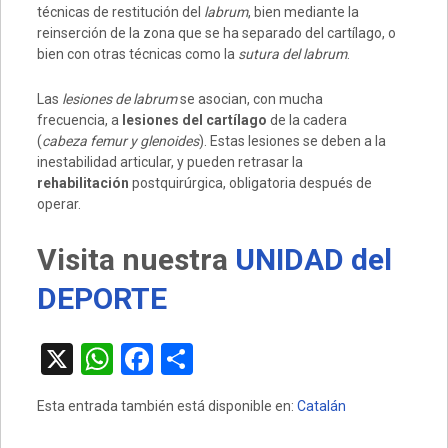
técnicas de restitución del
labrum
, bien mediante la
reinserción de la zona que se ha separado del cartílago, o
bien con otras técnicas como la
sutura del labrum
.
Las
lesiones de labrum
se asocian, con mucha
frecuencia, a
lesiones del cartílago
de la cadera
(
cabeza femur y glenoides
). Estas lesiones se deben a la
inestabilidad articular, y pueden retrasar la
rehabilitación
postquirúrgica, obligatoria después de
operar.
Visita nuestra
UNIDAD del
DEPORTE
X
W
F
C
h
a
o
Esta entrada también está disponible en:
Catalán
at
ce
m