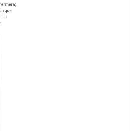
nfermera).
ión que
s es
s.