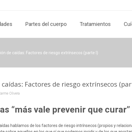
dades
Partes del cuerpo
Tratamientos
Cuí
ón de caídas: Factores de riesgo extrínsecos (parte I)
caídas: Factores de riesgo extrínsecos (part
arme Olivera
das “más vale prevenir que curar”
caídas hablamos de los factores de riesgo intrínsecos (propios y relacio
e sobre aquellos en los que sí que podemos incidir y de los que aport