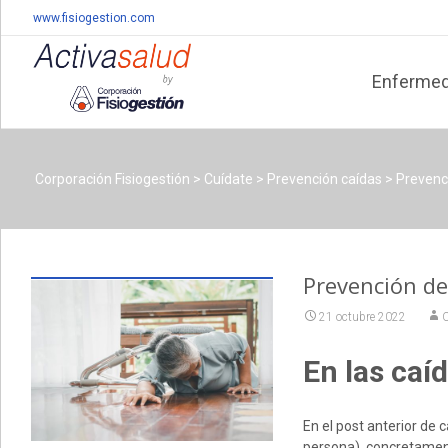
www.fisiogestion.com
Skip
to
Enferme
content
Corporación Fisiogestión
>
Cuídate
>
Prevención caídas
>
Prevenci
Prevención de 
21 octubre 2022
C
En las caí
En el post anterior de 
persona), concretament