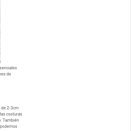
l
senciales
nes de
ón de 2-3cm
las costuras
ro. También
e podemos