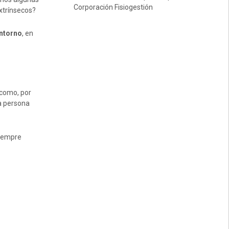
Corporación Fisiogestión
xtrínsecos?
entorno
, en
 como, por
ra persona
siempre