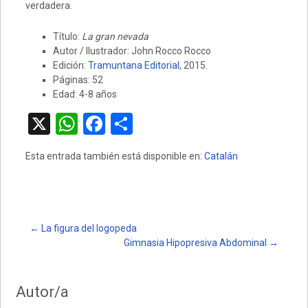
verdadera.
Título:
La gran nevada
Autor / Ilustrador: John Rocco Rocco
Edición:
Tramuntana Editorial
, 2015.
Páginas: 52
Edad: 4-8 años
X
W
F
C
h
a
o
Esta entrada también está disponible en:
Catalán
at
ce
m
s
b
p
A
o
ar
p
o
tir
Post
←
La figura del logopeda
Gimnasia Hipopresiva Abdominal
→
p
k
navigation
Autor/a