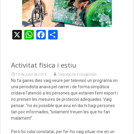
X
WhatsApp
Facebook
Comparteix
Activitat física i estiu
10 de juliol de 2015
Corporación Fisiogestión
No fa gaires dies vaig veure per televisió un programa on
una periodista anava pel carrer i de forma simpàtica
cridava l’atenció a les persones que estaven fent esport i
no prenien les mesures de protecció adequades. Vaig
pensar: “no és possible que avui en dia hi hagi persones
tan poc informades, “solament treuen les que ho fan
malament”.
Però ho volia constatar, per fer-ho vaig situar-me en un