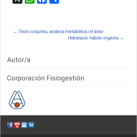
h
a
o
at
ce
m
s
b
p
Post
←
Teixit conjuntiu, acidesa metabòlica i el dolor
A
o
ar
Hidratació: hàbits i ingesta
→
p
o
te
navigation
p
k
ix
Autor/a
Corporación Fisiogestión