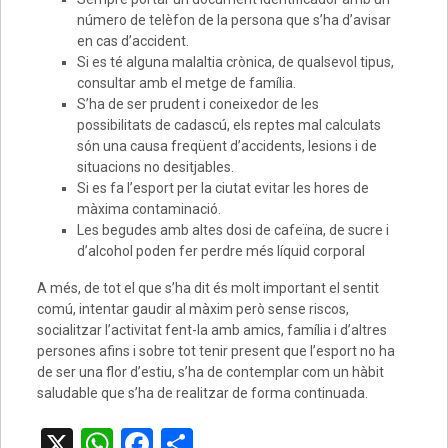
número de telèfon de la persona que s’ha d’avisar
en cas d’accident.
Si es té alguna malaltia crònica, de qualsevol tipus,
consultar amb el metge de família.
S’ha de ser prudent i coneixedor de les
possibilitats de cadascú, els reptes mal calculats
són una causa freqüent d’accidents, lesions i de
situacions no desitjables.
Si es fa l’esport per la ciutat evitar les hores de
màxima contaminació.
Les begudes amb altes dosi de cafeïna, de sucre i
d’alcohol poden fer perdre més líquid corporal
A més, de tot el que s’ha dit és molt important el sentit
comú, intentar gaudir al màxim però sense riscos,
socialitzar l’activitat fent-la amb amics, família i d’altres
persones afins i sobre tot tenir present que l’esport no ha
de ser una flor d’estiu, s’ha de contemplar com un hàbit
saludable que s’ha de realitzar de forma continuada.
X
W
F
C