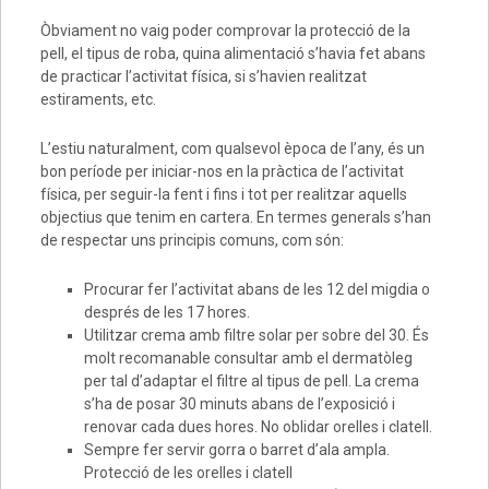
Òbviament no vaig poder comprovar la protecció de la
pell, el tipus de roba, quina alimentació s’havia fet abans
de practicar l’activitat física, si s’havien realitzat
estiraments, etc.
L’estiu naturalment, com qualsevol època de l’any, és un
bon període per iniciar-nos en la pràctica de l’activitat
física, per seguir-la fent i fins i tot per realitzar aquells
objectius que tenim en cartera. En termes generals s’han
de respectar uns principis comuns, com són:
Procurar fer l’activitat abans de les 12 del migdia o
després de les 17 hores.
Utilitzar crema amb filtre solar per sobre del 30. És
molt recomanable consultar amb el dermatòleg
per tal d’adaptar el filtre al tipus de pell. La crema
s’ha de posar 30 minuts abans de l’exposició i
renovar cada dues hores. No oblidar orelles i clatell.
Sempre fer servir gorra o barret d’ala ampla.
Protecció de les orelles i clatell