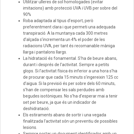
Utilitzar ulleres de sol homologades (evitar
imitacions) amb protecció UVA i UVB per sobre del
90%
Roba adaptada al tipus d’esport, però
preferentment clara i que permeti una adequada
transpiració. A la muntanya cada 300 metres
d’alçada s’incrementa un 4% el poder de les
radiacions UVA, per tant és recomanable màniga
llarga i pantalons llargs.
La hidratació és fonamental. S’ha de beure abans,
durant i després de l’activitat. Sempre a petits
glops. Si l’activitat física és inferior a una hora s’ha
de procurar que cada 15 minuts s’ingereixin 125 cc
d’aigua. Si la previsió és per sobre dels 60 minuts,
s’han de compensar les sals perdudes amb
begudes isotòniques. No s’ha d’esperar mai a tenir
set per beure, ja que és un indicador de
deshidratació.
Els estiraments abans de sortir i una vegada
finalitzada l’activitat són un preventiu de possibles
lesions.
Sempre portar un document identificador amb un