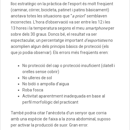
lloc estratègic on la pràctica de l’esport és molt freqüent
(caminar, córrer, bicicleta, patinet i patins bàsicament)
anotava totes les situacions que “
a priori
” semblaven
incorrectes. L’hora d’observació va ser entre les 12 i les
13 hores i la temperatura segons el meu
smartphone
per
sobre dels 30 graus. Doncs bé, el resultat va ser
espectacular, un percentatge important
d’esportistes
no
acomplien algun dels principis bàsics de protecció (els
que jo podia observar). Els errors més freqüents eren:
No protecció del cap o protecció insuficient (clatell i
orelles sense cobrir)
No ulleres de sol
No bidó o ampolla d’aigua
Roba fosca
Activitat aparentment inadequada en base al
perfil morfològic del practicant
També podria citar l’anècdota d’un senyor que corria
amb una espècie de faixa a la zona abdominal, suposo
per activar la producció de suor. Gran error.