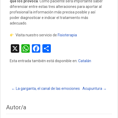
que los provoca
. Como paciente será importante saber
diferenciar entre estas tres alteraciones para aportar al
profesional la información más precisa posible y así
poder diagnosticar e indicar el tratamiento más
adecuado.
Visita nuestro servicio de
Fisioterapia
X
W
F
C
h
a
o
Esta entrada también está disponible en:
Catalán
at
ce
m
s
b
p
A
o
ar
p
o
tir
Post
←
La garganta, el canal de las emociones
Acupuntura
→
p
k
navigation
Autor/a