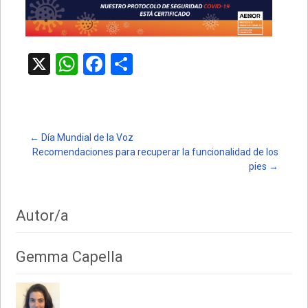
X
W
F
C
h
a
o
at
ce
m
s
b
p
Post
←
Día Mundial de la Voz
A
o
ar
Recomendaciones para recuperar la funcionalidad de los
p
o
tir
pies
→
navigation
p
k
Autor/a
Gemma Capella