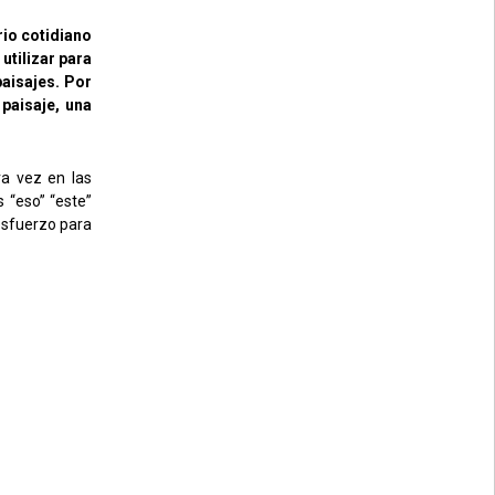
rio cotidiano
tilizar para
paisajes. Por
paisaje, una
ra vez en las
 “eso” “este”
esfuerzo para