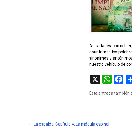
Actividades como leer,
apuntarnos las palabr
sinónimos y antónimos
nuestro vehículo de co
X
W
F
h
a
Esta entrada también e
at
c
s
b
A
o
p
o
Post
←
La espalda. Capítulo 4: La médula espinal