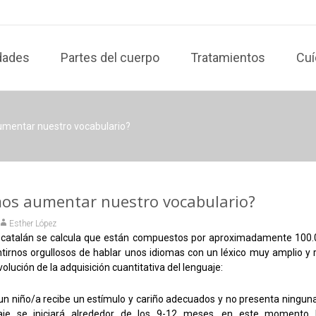
dades
Partes del cuerpo
Tratamientos
Cuí
entar nuestro vocabulario?
s aumentar nuestro vocabulario?
Esther López
 catalán se calcula que están compuestos por aproximadamente 100.
irnos orgullosos de hablar unos idiomas con un léxico muy amplio y r
volución de la adquisición cuantitativa del lenguaje:
un niño/a recibe un estímulo y cariño adecuados y no presenta ninguna 
uaje se iniciará alrededor de los 9-12 meses, en este momento 