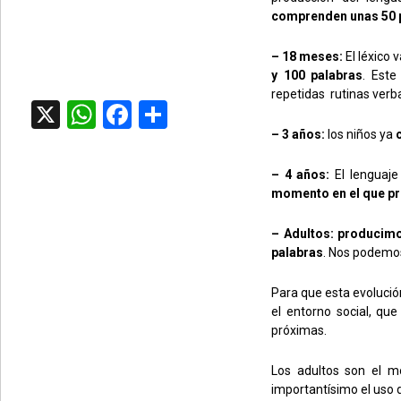
comprenden unas 50 p
– 18 meses:
El léxico
y 100 palabras
. Este
repetidas rutinas verba
X
WhatsApp
Facebook
Compartir
– 3 años:
los niños ya
c
– 4 años:
El lenguaj
momento en el que pro
– Adultos: producimo
palabras
. Nos podemos
Para que esta evolución
el entorno social, qu
próximas.
Los adultos son el mo
importantísimo el uso d