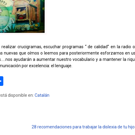
 realizar crucigramas, escuchar programas “ de calidad” en la radio o 
as nuevas que oímos o leemos para posteriormente esforzarnos en us
…..nos ayudarán a aumentar nuestro vocabulario y a mantener la riqu
municación por excelencia: el lenguaje.
C
o
stá disponible en:
Catalán
e
m
p
ar
tir
28 recomendaciones para trabajar la dislexia de tu hij