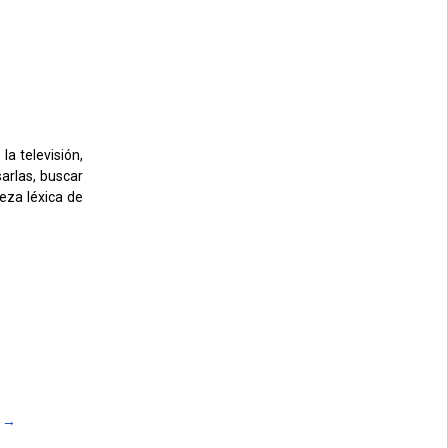
la televisión,
arlas, buscar
eza léxica de
o
→