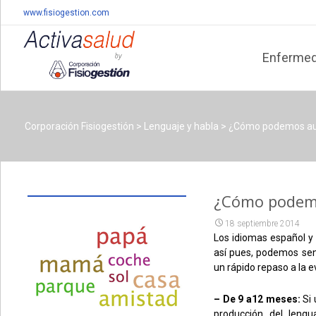
www.fisiogestion.com
Skip
to
Enferme
content
Corporación Fisiogestión
>
Lenguaje y habla
>
¿Cómo podemos aum
¿Cómo podemo
18 septiembre 2014
Los idiomas español y
así pues, podemos sent
un rápido repaso a la e
– De 9 a12 meses:
Si 
producción del leng