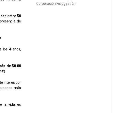
Corporación Fisiogestión
cen entre 50
 presencia de
o
.
e los 4 años,
más de 50.00
rez)
te interés por
 personas más
e la vida, es