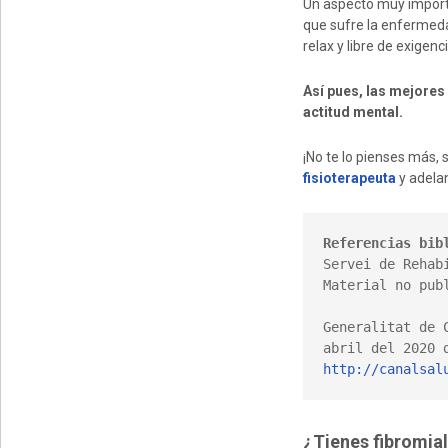
Un aspecto muy import
que sufre la enfermed
relax y libre de exigen
Así pues, las mejores
actitud mental.
¡No te lo pienses más, 
fisioterapeuta
y adela
Referencias bib
Servei de Rehab
Material no publ
Generalitat de 
http://canalsal
¿Tienes fibromia