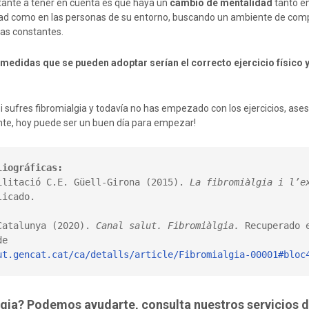
ante a tener en cuenta es que haya un
cambio de mentalidad
tanto en
ad como en las personas de su entorno, buscando un ambiente de comp
cias constantes.
 medidas que se pueden adoptar serían el correcto ejercicio físico 
si sufres fibromialgia y todavía no has empezado con los ejercicios, as
nte, hoy puede ser un buen día para empezar!
liográficas:
ilitació C.E. Güell-Girona (2015). 
La fibromiàlgia i l’e
icado.

Catalunya (2020). 
Canal salut. Fibromiàlgia. 
Recuperado e
ut.gencat.cat/ca/detalls/article/Fibromialgia-00001#bloc
lgia? Podemos ayudarte, consulta nuestros servicios 