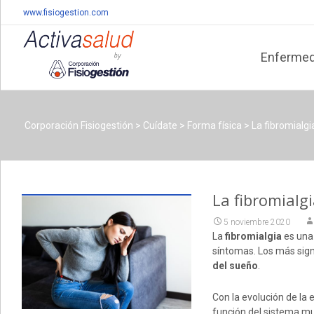
www.fisiogestion.com
Skip
to
Enferme
content
Corporación Fisiogestión
>
Cuídate
>
Forma física
>
La fibromialgi
La fibromialgi
5 noviembre 2020
La
fibromialgia
es una
síntomas. Los más signi
del sueño
.
Con la evolución de la
función del sistema mu