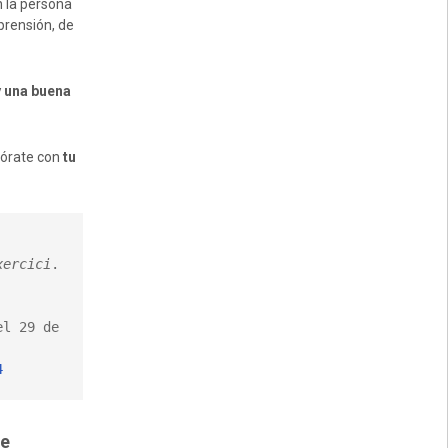
 la persona
rensión, de
y una buena
esórate con
tu
xercici
. 
l 29 de 
4
de