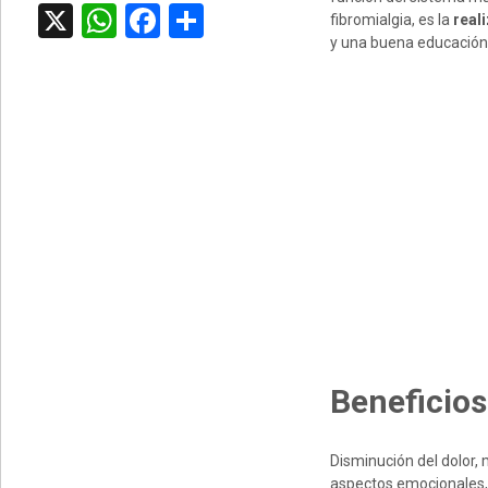
X
WhatsApp
Facebook
Compartir
fibromialgia, es la
real
y una buena educación 
Beneficios 
Disminución del dolor, m
aspectos emocionales, d