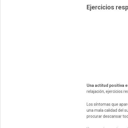
E
jercicios
r
e
s
Una actitud positiva 
relajación, ejercicios 
Los síntomas que apare
una mala calidad del su
procurar descansar tod