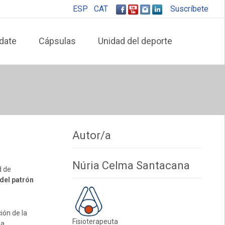
ESP
CAT
Suscríbete
date
Cápsulas
Unidad del deporte
Autor/a
Núria Celma Santacana
d de
 del patrón
ión de la
Fisioterapeuta
la