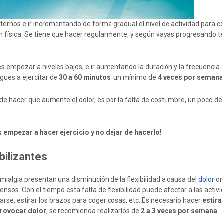
alternos e ir incrementando de forma gradual el nivel de actividad para 
n física. Se tiene que hacer regularmente, y según vayas progresando te
.
s empezar a niveles bajos, e ir aumentando la duración y la frecuencia 
egues a ejercitar de
30 a 60 minutos
, un mínimo de
4 veces por seman
puede hacer que aumente el dolor, es por la falta de costumbre, un poco de
 empezar a hacer ejercicio y no dejar de hacerlo!
ibilizantes
mialgia presentan una disminución de la flexibilidad a causa del
dolor
or
tensos. Con el tiempo esta falta de flexibilidad puede afectar a las activ
rse, estirar los brazos para coger cosas, etc. Es necesario hacer
estir
provocar dolor
, se recomienda realizarlos de
2 a 3 veces por semana
.