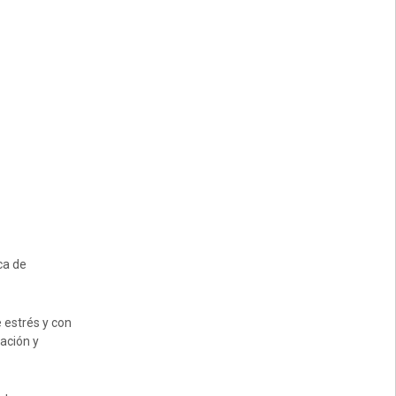
ica de
 estrés y con
jación y