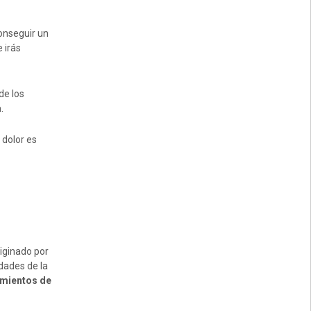
conseguir un
 irás
de los
a
.
 dolor es
iginado por
idades de la
amientos de