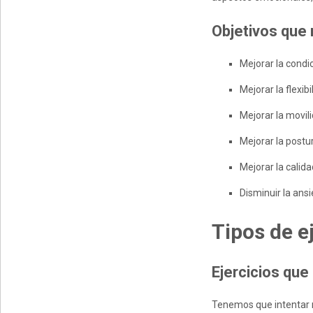
Objetivos que 
Mejorar la condic
Mejorar la flexibi
Mejorar la movil
Mejorar la postu
Mejorar la calida
Disminuir la ans
T
ipos de e
E
jercicios
qu
e
Tenemos que intentar 