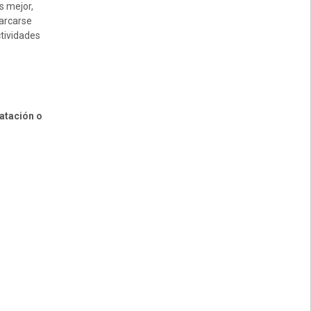
s mejor,
marcarse
ctividades
natación o