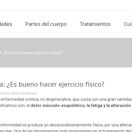
dades
Partes del cuerpo
Tratamientos
Cuí
a: ¿Es bueno hacer ejercicio físico?
a: ¿Es bueno hacer ejercicio físico?
Núria Celma Santacana
 enfermedad crónica, no degenerativa, que cursa con una gran cantida
ficativos son: el
dolor músculo-esquelético, la fatiga y la alteración
 enfermedad se produce un desacondicionamiento físico, por una alterac
scular. Una de las herramientas más importantes en el tratamiento de 