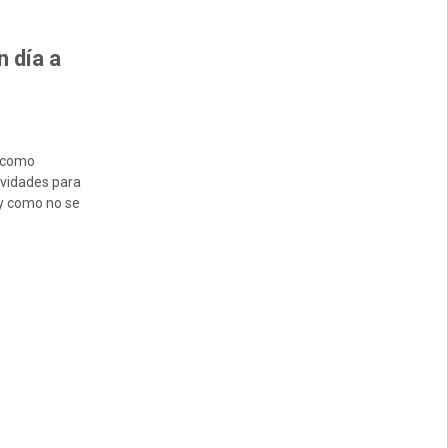
 día a
o como
ividades para
 y como no se