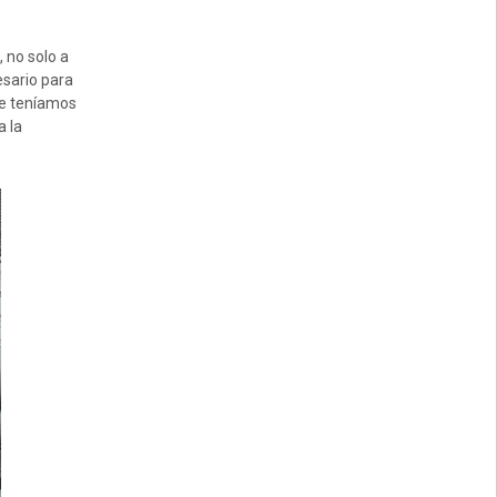
 no solo a
esario para
ue teníamos
a la