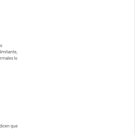
to
imitante,
ormales lo
 dicen que