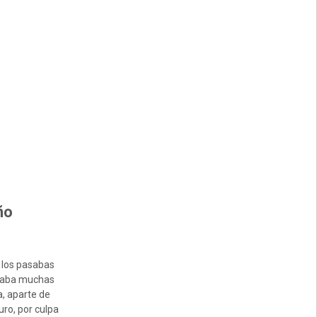
ño
 los pasabas
evaba muchas
a, aparte de
uro, por culpa