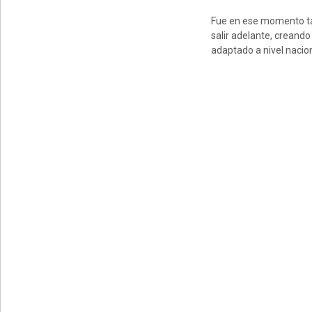
Fue en ese momento tan 
salir adelante, creand
adaptado a nivel nacion