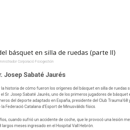
el básquet en silla de ruedas (parte II)
inistrador Corporació Fisiogestión
r
.
Josep Sabaté Jaurés
a historia de cómo fueron los orígenes del básquet en silla de ruedas s
s el Sr. Josep Sabaté Jaurés, uno de los primeros jugadores de básquet e
oneros del deporte adaptado en España, presidente del Club Trauma’68 
e la Federació Catalana d’Esport de Minusvàlids físics.
años, cuando sufrió un accidente de coche, que le provocó una lesión me
 largos meses ingresado en el Hospital Vall Hebrón.