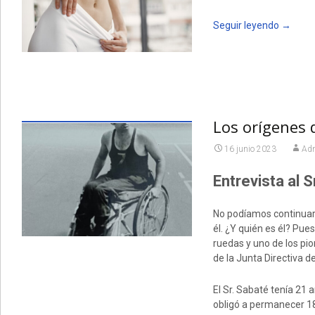
Seguir leyendo
→
Los orígenes d
16 junio 2023
Adm
Entrevista al S
No podíamos continuar l
él. ¿Y quién es él? Pue
ruedas y uno de los pi
de la Junta Directiva d
El Sr. Sabaté tenía 21 
obligó a permanecer 18