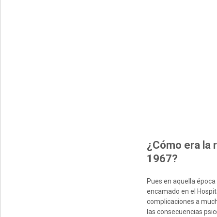
¿Cómo era la r
1967?
Pues en aquella época 
encamado en el Hospita
complicaciones a mucho
las consecuencias psico