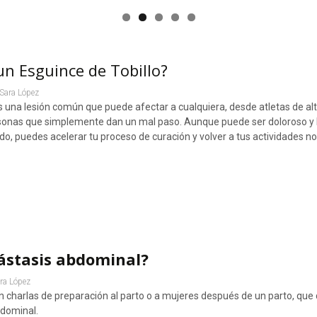
n Esguince de Tobillo?
Sara López
es una lesión común que puede afectar a cualquiera, desde atletas de al
sonas que simplemente dan un mal paso. Aunque puede ser doloroso y l
o, puedes acelerar tu proceso de curación y volver a tus actividades n
iástasis abdominal?
ra López
charlas de preparación al parto o a mujeres después de un parto, que
bdominal.