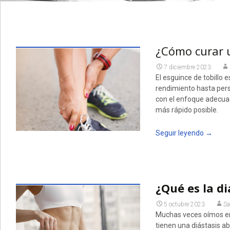
¿Cómo curar u
7 diciembre 2023
El esguince de tobillo 
rendimiento hasta per
con el enfoque adecuad
más rápido posible.
Seguir leyendo
→
¿Qué es la d
5 octubre 2023
Sa
Muchas veces oímos en 
tienen una diástasis a